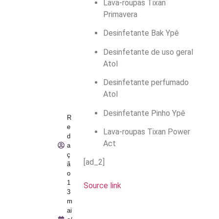
Lava-roupas Tixan
Primavera
Desinfetante Bak Ypê
Desinfetante de uso geral
Atol
Desinfetante perfumado
Atol
Desinfetante Pinho Ypê
R
e
Lava-roupas Tixan Power
d
Act
a
ç
[ad_2]
ã
o
1
Source link
3
m
ai