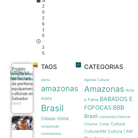
o/
2
0
2
6
1
5
:
2
5
TAGS
CATEGORIAS
Projeto
últimas
amplia acesso
noticias
de moradores
Agenda Cultural
alerta
de periferia a
amazonas
Amazonas
equipamentos
Arte
culturais em
BABADOS E
Atleta
Salvador
e Fama
09/08
Brasil
FOFOCAS
BBB
Brasil
Campanha Eleitoral
clima
Cidade
Renato
Cultura
Crime
Cinema
Junior
competição
Cultura/AM
Cultura | AM
celebra Dia
coronavírus
dos Pais em