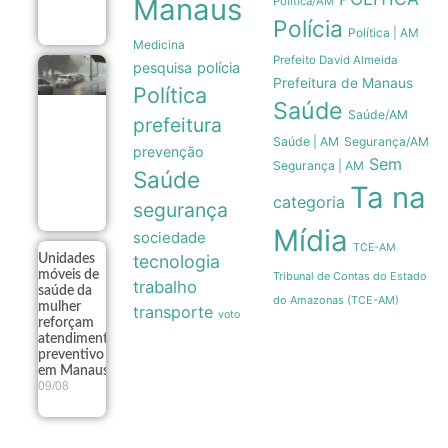
Manaus
Politica/AM
09/08
Polícia
Política | AM
Medicina
Prefeito David Almeida
pesquisa
polícia
Tempestades
Prefeitura de Manaus
no Rio
Política
Saúde
Grande do
Saúde/AM
prefeitura
Sul deixam
milhares de
Saúde | AM
Segurança/AM
prevenção
desalojados
Sem
Segurança | AM
em 117
Saúde
municípios
Ta na
categoria
09/08
segurança
Mídia
sociedade
TCE-AM
tecnologia
Unidades
móveis de
Tribunal de Contas do Estado
trabalho
saúde da
do Amazonas (TCE-AM)
mulher
transporte
voto
reforçam
atendimento
preventivo
em Manaus
09/08