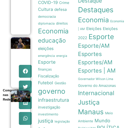
Destaque
COVID-19
Crime
Manaus
Destaques
com foco
Cultura
defesa
no
democracia
acolhimento
Economia
familiar
Economia
direitos
diplomacia
09/08
Eleições
Eleições
Economia
| AM
Esporte
2022
educação
Flávia
Esporte/AM
Saraiva
eleições
domina
Esportes
emergência
energia
Campeonato
Brasileiro
Esportes/AM
Esporte
com ouros
finanças
Esportes | AM
na trave e no
solo
Fiscalização
09/08
Governador Wilson Lima
Futebol
Gestão
Governo do Amazonas
governo
Compartilhe
Internacional
nas
Nunes
infraestrutura
Redes
Marques
Justiça
destaca
investigação
transparência
Manaus
Meio
das urnas
investimento
eletrônicas
justiça
Mundo
Ambiente
legislação
em evento do
POLÍTICA
TSE