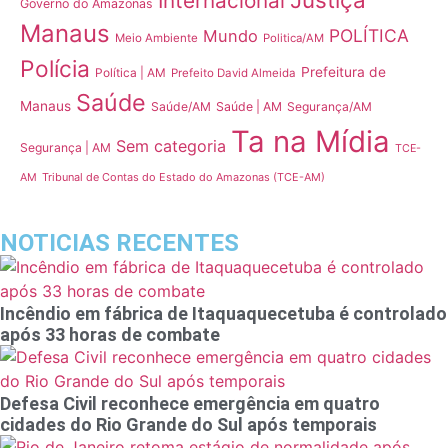
Internacional
Governo do Amazonas
Manaus
POLÍTICA
Mundo
Meio Ambiente
Politica/AM
Polícia
Prefeitura de
Política | AM
Prefeito David Almeida
Saúde
Manaus
Saúde/AM
Saúde | AM
Segurança/AM
Ta na Mídia
Sem categoria
Segurança | AM
TCE-
Tribunal de Contas do Estado do Amazonas (TCE-AM)
AM
NOTICIAS RECENTES
Incêndio em fábrica de Itaquaquecetuba é controlado
após 33 horas de combate
Defesa Civil reconhece emergência em quatro
cidades do Rio Grande do Sul após temporais