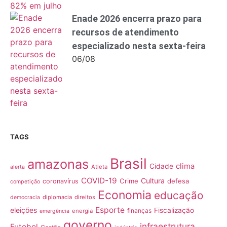
Enade 2026 encerra prazo para
recursos de atendimento
especializado nesta sexta-feira
06/08
TAGS
Brasil
amazonas
clima
Cidade
Atleta
alerta
COVID-19
Cultura
Crime
defesa
coronavírus
competição
Economia
educação
diplomacia
direitos
democracia
Esporte
eleições
Fiscalização
finanças
energia
emergência
governo
infraestrutura
Futebol