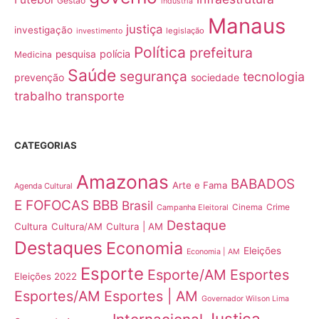
Gestão
indústria
Manaus
justiça
investigação
legislação
investimento
Política
prefeitura
polícia
pesquisa
Medicina
Saúde
segurança
tecnologia
prevenção
sociedade
trabalho
transporte
CATEGORIAS
Amazonas
BABADOS
Arte e Fama
Agenda Cultural
E FOFOCAS
BBB
Brasil
Crime
Campanha Eleitoral
Cinema
Destaque
Cultura
Cultura/AM
Cultura | AM
Destaques
Economia
Eleições
Economia | AM
Esporte
Esporte/AM
Esportes
Eleições 2022
Esportes/AM
Esportes | AM
Governador Wilson Lima
Justiça