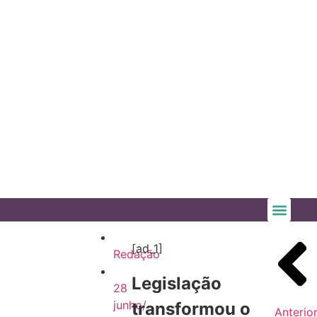
[ad_1]
Redação
Legislação
28
junho/
transformou o
Anterio