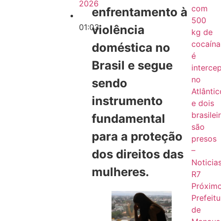
2026
com
enfrentamento à
500
01:03
violência
kg de
cocaína
doméstica no
é
Brasil e segue
interce
no
sendo
Atlântic
instrumento
e dois
brasilei
fundamental
são
para a proteção
presos
–
dos direitos das
Noticia
mulheres.
R7
Próxim
Prefeitu
de