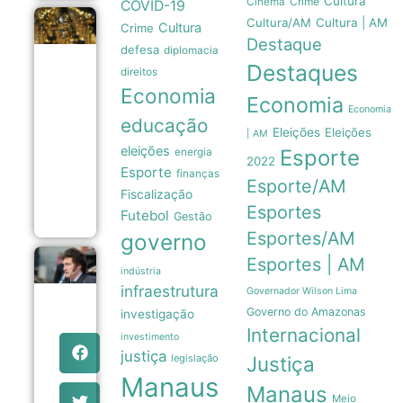
Cultura
Crime
Cinema
COVID-19
Cultura/AM
Cultura | AM
Manas
Cultura
Crime
e o
Destaque
defesa
diplomacia
Agente
Destaques
Secreto
direitos
dividem
Economia
o topo
Economia
do
Economia
educação
Grande
Eleições
Eleições
| AM
Otelo
eleições
Esporte
energia
2026
2022
em
Esporte
finanças
empate
Esporte/AM
Fiscalização
inédito
Esportes
05/08
Futebol
Gestão
Esportes/AM
governo
Esportes | AM
Governo
indústria
Milei
infraestrutura
articula
Governador Wilson Lima
nova
Governo do Amazonas
investigação
investida
Internacional
para
investimento
flexibilizar
justiça
legislação
Justiça
venda de
terras a
Manaus
Manaus
estrangeiros
Meio