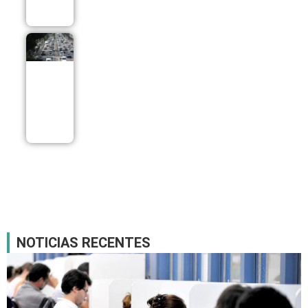
05/08
Greve na
CPTM trava
trânsito de
São Paulo
com 750
quilômetros
de lentidão
05/08
NOTICIAS RECENTES