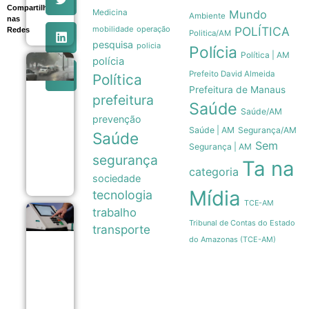
na
Compartilhe
Medicina
Mundo
Argentina
Ambiente
nas
05/08
mobilidade
operação
POLÍTICA
Redes
Politica/AM
pesquisa
policia
Polícia
Política | AM
polícia
Entenda
Prefeito David Almeida
a
Política
formação
Prefeitura de Manaus
prefeitura
do
Saúde
ciclone
Saúde/AM
prevenção
bomba
Saúde | AM
Segurança/AM
que
Saúde
ameaça o
Sem
Segurança | AM
Sul do
segurança
Ta na
Brasil
categoria
05/08
sociedade
Mídia
tecnologia
TCE-AM
trabalho
Segurança
Tribunal de Contas do Estado
das urnas
transporte
eletrônicas
do Amazonas (TCE-AM)
é
garantida
por
lacração e
assinatura
digital