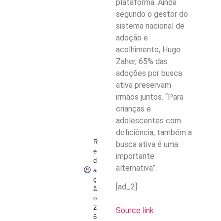
plataforma. Ainda
segundo o gestor do
sistema nacional de
adoção e
acolhimento, Hugo
Zaher, 65% das
adoções por busca
ativa preservam
irmãos juntos. “Para
crianças e
adolescentes com
deficiência, também a
R
busca ativa é uma
e
importante
d
alternativa”.
a
ç
[ad_2]
ã
o
2
Source link
6