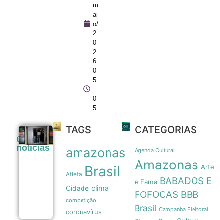
m
ai
o/
2
0
2
6
0
5
:
0
5
TAGS
CATEGORIAS
Greve da
últimas
CPTM
noticias
amazonas
altera
Agenda Cultural
rotina de
Amazonas
passageiros
Brasil
Arte
e causa
Atleta
BABADOS E
caos no
e Fama
clima
Cidade
trânsito de
FOFOCAS
BBB
São Paulo
competição
05/08
Brasil
Campanha Eleitoral
coronavírus