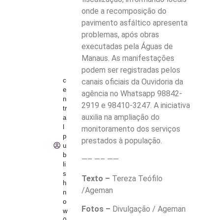
onde a recomposição do
pavimento asfáltico apresenta
problemas, após obras
executadas pela Águas de
Manaus. As manifestações
podem ser registradas pelos
c
canais oficiais da Ouvidoria da
e
agência no Whatsapp 98842-
n
2919 e 98410-3247. A iniciativa
tr
auxilia na ampliação do
a
l
monitoramento dos serviços
p
prestados à população.
u
b
—– —– ——
li
s
Texto –
Tereza Teófilo
h
/Ageman
n
o
Fotos –
Divulgação / Ageman
w