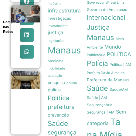
Governador Wilson Lima
indústria
infraestrutura
Governo do Amazonas
Ideb
2025
Internacional
investigação
registra
Compartilhe
maior
Justiça
investimento
nas
evolução
justiça
Redes
da
Manaus
Meio
educação
legislação
básica
Mundo
Manaus
Ambiente
em duas
POLÍTICA
décadas
Politica/AM
05/08
Medicina
Polícia
Política | AM
mobilidade
Prefeito David Almeida
operação
Copom
Prefeitura de Manaus
reduz
pesquisa
policia
Saúde
taxa
polícia
Saúde/AM
Selic
para
Política
Saúde | AM
14% ao
Segurança/AM
prefeitura
ano em
novo
Sem
Segurança | AM
prevenção
ajuste
Ta
gradual
Saúde
categoria
05/08
segurança
na Mídia