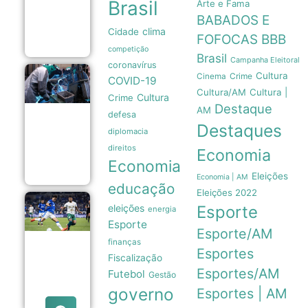
Brasil
Arte e Fama
Campos
totalmente
BABADOS E
revitalizado
clima
Cidade
05/08
FOFOCAS
BBB
competição
Brasil
Campanha Eleitoral
coronavírus
Cultura
Crime
Taxa Selic
Cinema
COVID-19
em 14% ao
Cultura/AM
Cultura |
Cultura
Crime
ano é
Destaque
insuficiente
AM
defesa
para
Destaques
impulsionar
diplomacia
a indústria
direitos
Economia
brasileira
Economia
05/08
Eleições
Economia | AM
educação
Eleições 2022
Copa do
eleições
Esporte
energia
Brasil:
Esporte
Cruzeiro
Esporte/AM
e Grêmio
finanças
avançam
Esportes
Fiscalização
às
quartas
Esportes/AM
Futebol
Gestão
de final
governo
Esportes | AM
05/08