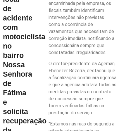
encaminhada pela empresa, os
de
fiscais também identificam
acidente
intervenções não previstas
como a ocorrência de
com
vazamentos que necessitam de
motociclista
correção imediata, notificando a
no
concessionária sempre que
constatadas irregularidades.
bairro
Nossa
O diretor-presidente da Ageman,
Ebenezer Bezerra, destacou que
Senhora
a fiscalização continuará rigorosa
de
e que a agência adotará todas as
Fátima
medidas previstas no contrato
de concessão sempre que
e
forem verificadas falhas na
solicita
prestação do serviço.
recuperação
“Estamos nas ruas de segunda a
da
sábado intensificando as