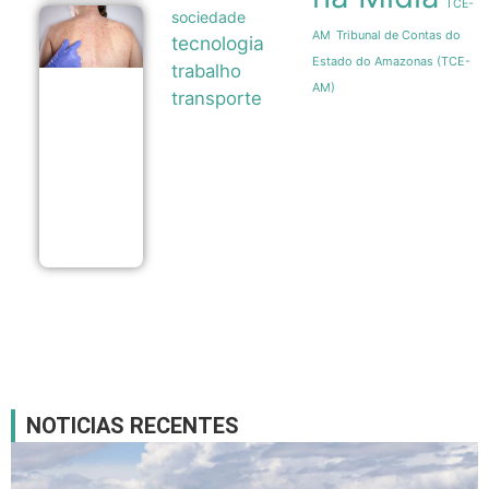
TCE-
sociedade
Anamt
Tribunal de Contas do
AM
tecnologia
recomenda
que
Estado do Amazonas (TCE-
trabalho
companhias
AM)
facilitem
transporte
vacinação
de
funcionários
após 16
casos de
sarampo em
SP
05/08
NOTICIAS RECENTES