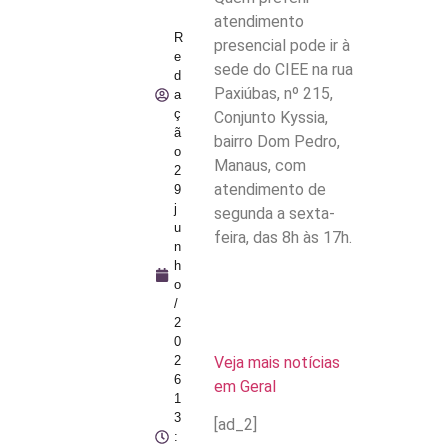
atendimento
R
presencial pode ir à
e
sede do CIEE na rua
d
Paxiúbas, nº 215,
a
ç
Conjunto Kyssia,
ã
bairro Dom Pedro,
o
Manaus, com
2
atendimento de
9
j
segunda a sexta-
u
feira, das 8h às 17h.
n
h
o
/
2
0
Veja mais notícias
2
6
em Geral
1
3
[ad_2]
: