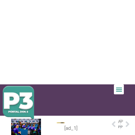
ANTERIOR
PRÓXIMO
Prefeitura de Manaus dá início ao translado de mantimentos da ajuda humanitária a Venezuela em parceria com o Exército brasileiro
Prefeitura de Manaus embarga obra irregular identificada durante plantão em ponto facultativo na zona Norte
[ad_1]