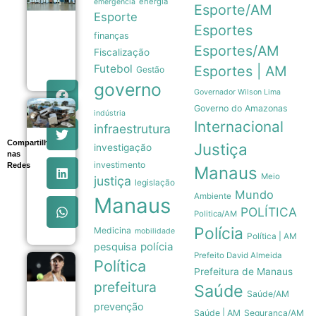
energia
de Manaus
emergência
Esporte/AM
amplia apoio
Esporte
a atletas de
Esportes
finanças
jiu-jítsu para
150
Esportes/AM
Fiscalização
beneficiados
Futebol
Esportes | AM
09/08
Gestão
governo
Governador Wilson Lima
Governo do Amazonas
Tubarões
indústria
são usados
Internacional
infraestrutura
como
Compartilhe
sensores
Justiça
investigação
nas
móveis
investimento
Redes
para prever
Manaus
Meio
a
justiça
legislação
intensidade
Mundo
Ambiente
Manaus
de
POLÍTICA
furacões
Politica/AM
08/08
Polícia
Medicina
mobilidade
Política | AM
polícia
pesquisa
Prefeito David Almeida
Política
Beatriz
Prefeitura de Manaus
Haddad
prefeitura
Saúde
Maia
Saúde/AM
anuncia
prevenção
pausa
Saúde | AM
Segurança/AM