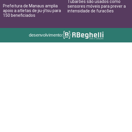
Tubarões são usados como
Prefeitura de Manaus amplia
sensores móveis para prever a
apoio a atletas de jiu-jítsu para
intensidade de furacões
150 beneficiados
desenvolvimento: