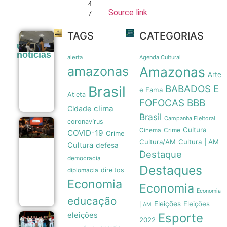
4
Source link
7
TAGS
CATEGORIAS
Atendimento
últimas
especializado
noticias
à mulher
alerta
Agenda Cultural
registra 782
amazonas
Amazonas
mil
Arte
ocorrências
Brasil
BABADOS E
em 2025
e Fama
Atleta
09/08
FOFOCAS
BBB
clima
Cidade
Brasil
Campanha Eleitoral
coronavírus
Educação
Cultura
Crime
Cinema
COVID-19
Crime
paterna
Cultura/AM
Cultura | AM
como pilar
Cultura
defesa
fundamental
Destaque
democracia
no combate
Destaques
à misoginia
direitos
diplomacia
desde a
Economia
infância
Economia
09/08
Economia
educação
Eleições
Eleições
| AM
eleições
Esporte
2022
Prefeitura