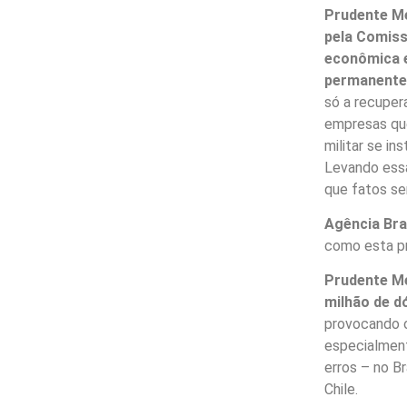
Prudente Me
pela Comiss
econômica 
permanente,
só a recuper
empresas que
militar se in
Levando essa
que fatos se
Agência Bra
como esta p
Prudente Me
milhão de d
provocando 
especialment
erros – no B
Chile.