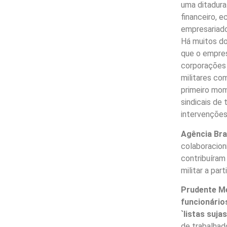
uma ditadura
financeiro, 
empresariado 
Há muitos d
que o empres
corporações 
militares co
primeiro mom
sindicais de
intervenções
Agência Bra
colaboracion
contribuíram
militar a par
Prudente Me
funcionário
`listas sujas
de trabalha