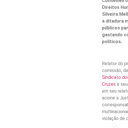
Conselheiro
Direitos Hu
Silveira Me
a ditadura 
públicos pa
gastando c
políticos.
Relator do p
comissão, de
Sindicato do
Cruzes
e seus
em seu relat
acione a Jus
corresponsab
multinaciona
violação de 