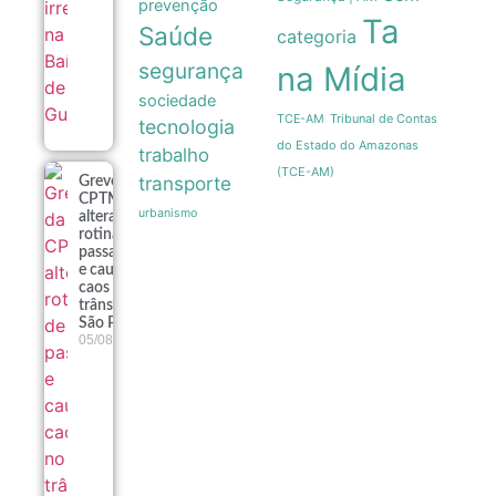
prevenção
Ta
Saúde
categoria
segurança
na Mídia
sociedade
Tribunal de Contas
TCE-AM
tecnologia
do Estado do Amazonas
trabalho
(TCE-AM)
transporte
Greve da
CPTM
urbanismo
altera
rotina de
passageiros
e causa
caos no
trânsito de
São Paulo
05/08