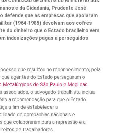
 da Comissão de Anistia do Ministério dos
manos e da Cidadania, Prudente José
llo defende que as empresas que apoiaram
militar (1964-1985) devolvam aos cofres
rte do dinheiro que o Estado brasileiro vem
om indenizações pagas a perseguidos
rocesso que resultou no reconhecimento, pela
 que agentes do Estado perseguiram o
s Metalúrgicos de São Paulo e Mogi das
 associados, o advogado trabalhista incluiu
ório a recomendação para que o Estado
tiça a fim de estabelecer a
ilidade de companhias nacionais e
is que colaboraram para a repressão e a
direitos de trabalhadores.