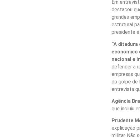
Em entrevist
destacou que
grandes empr
estrutural pa
presidente e
“A ditadura 
econômico e
nacional e i
defender a re
empresas qu
do golpe de E
entrevista 
Agência Bra
que incluiu 
Prudente Me
explicação p
militar. Não 