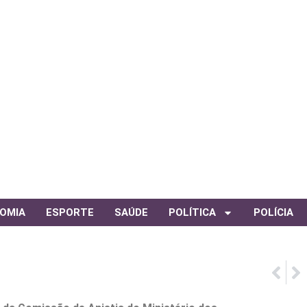
OMIA
ESPORTE
SAÚDE
POLÍTICA
POLÍCIA
PRÓ
ANT
Amatu
Confi