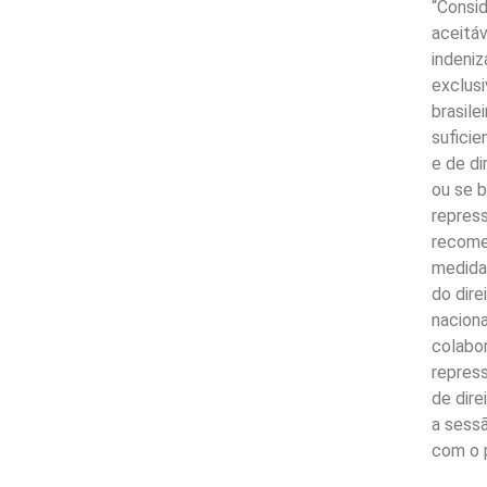
“Consi
aceitáv
indeni
exclus
brasile
suficie
e de di
ou se 
repress
recome
medidas
do dir
naciona
colabo
repress
de dire
a sess
com o p