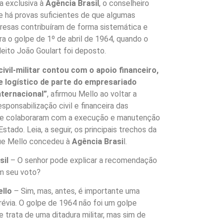
a exclusiva à
Agência Brasil
, o conselheiro
 há provas suficientes de que algumas
esas contribuíram de forma sistemática e
ra o golpe de 1º de abril de 1964, quando o
leito João Goulart foi deposto.
civil-militar contou com o apoio financeiro,
 logístico de parte do empresariado
nternacional”
, afirmou Mello ao voltar a
sponsabilização civil e financeira das
e colaboraram com a execução e manutenção
stado. Leia, a seguir, os principais trechos da
que Mello concedeu à
Agência Brasi
l.
sil
– O senhor pode explicar a recomendação
em seu voto?
llo
– Sim, mas, antes, é importante uma
révia. O golpe de 1964 não foi um golpe
se trata de uma ditadura militar, mas sim de