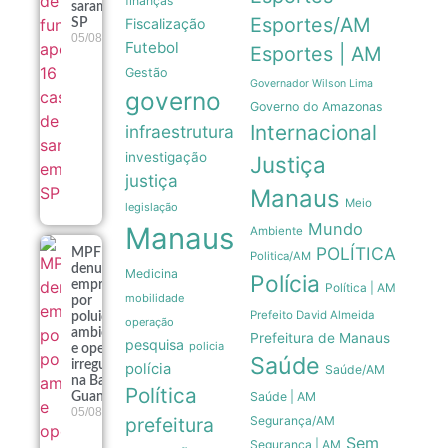
finanças
sarampo em
Esportes/AM
Fiscalização
SP
05/08
Futebol
Esportes | AM
Gestão
Governador Wilson Lima
governo
Governo do Amazonas
Internacional
infraestrutura
investigação
Justiça
justiça
Manaus
Meio
legislação
Mundo
Manaus
Ambiente
POLÍTICA
MPF
Politica/AM
denuncia
Medicina
Polícia
empresas
Política | AM
mobilidade
por
Prefeito David Almeida
poluição
operação
ambiental
Prefeitura de Manaus
pesquisa
policia
e operação
Saúde
irregular
polícia
Saúde/AM
na Baía de
Política
Saúde | AM
Guanabara
05/08
prefeitura
Segurança/AM
Sem
Segurança | AM