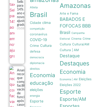
Selic
Amazonas
para
Atleta
14% ao
Brasil
Arte e Fama
ano em
novo
BABADOS E
ajuste
clima
Cidade
gradual
FOFOCAS
BBB
05/08
competição
Brasil
Campanha
coronavírus
Crime
Eleitoral
Cinema
COVID-19
Cultura
Cultura/AM
Cultura
Crime
Cultura | AM
defesa
Destaque
democracia
Destaques
diplomacia
direitos
Economia
Anamt
Economia
recomenda
que
Eleições
Economia | AM
educação
companhias
Eleições 2022
facilitem
eleições
vacinação
Esporte
de
energia
funcionários
Esporte/AM
Esporte
após 16
casos de
Esportes