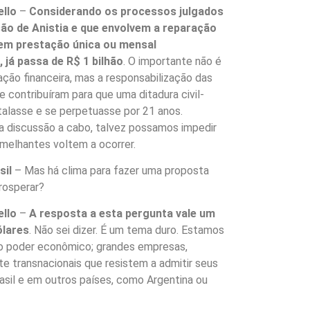
llo
–
Considerando os processos julgados
ão de Anistia e que envolvem a reparação
em prestação única ou mensal
 já passa de R$ 1 bilhão
. O importante não é
ação financeira, mas a responsabilização das
 contribuíram para que uma ditadura civil-
stalasse e se perpetuasse por 21 anos.
 discussão a cabo, talvez possamos impedir
melhantes voltem a ocorrer.
sil
– Mas há clima para fazer uma proposta
rosperar?
llo
–
A resposta a esta pergunta vale um
ólares
. Não sei dizer. É um tema duro. Estamos
o poder econômico; grandes empresas,
e transnacionais que resistem a admitir seus
rasil e em outros países, como Argentina ou