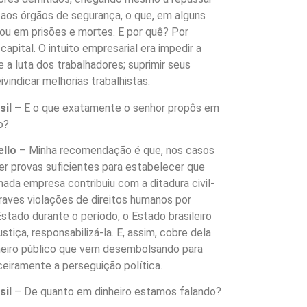
aos órgãos de segurança, o que, em alguns
tou em prisões e mortes. E por quê? Por
capital. O intuito empresarial era impedir a
 a luta dos trabalhadores; suprimir seus
eivindicar melhorias trabalhistas.
sil
– E o que exatamente o senhor propôs em
o?
llo
– Minha recomendação é que, nos casos
r provas suficientes para estabelecer que
ada empresa contribuiu com a ditadura civil-
graves violações de direitos humanos por
stado durante o período, o Estado brasileiro
stiça, responsabilizá-la. E, assim, cobre dela
heiro público que vem desembolsando para
ceiramente a perseguição política.
sil
– De quanto em dinheiro estamos falando?