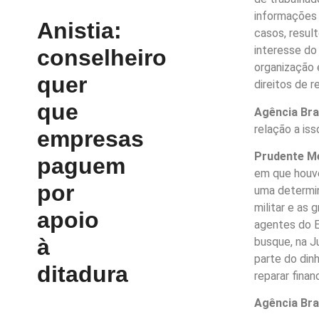
informações 
Anistia:
casos, resul
interesse do 
conselheiro
organização e
quer
direitos de r
que
Agência Bra
relação a iss
empresas
Prudente Me
paguem
em que houve
por
uma determin
militar e as 
apoio
agentes do E
à
busque, na Ju
parte do din
ditadura
reparar finan
Agência Bra