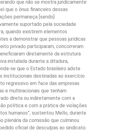
derando que não se mostra juridicamente
el que o ônus financeiro dessas
zações permaneça [sendo]
ivamente suportado pela sociedade
ira, quando existirem elementos
ntes a demonstrar que pessoas jurídicas
reito privado participaram, concorreram
beneficiaram diretamente da estrutura
iva instalada durante a ditadura,
nda-se que o Estado brasileiro adote
 institucionais destinadas ao exercício
eito regressivo em face das empresas
is e multinacionais que tenham
rado direta ou indiretamente com a
ão política e com a prática de violações
itos humanos”, sustentou Mello, durante
ão plenária da comissão que culminou
edido oficial de desculpas ao sindicato.