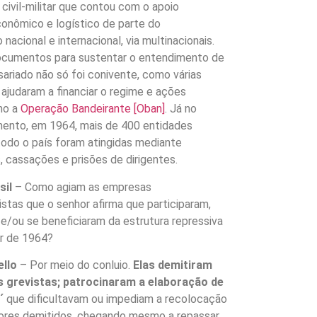
 civil-militar que contou com o apoio
econômico e logístico de parte do
nacional e internacional, via multinacionais.
ocumentos para sustentar o entendimento de
ariado não só foi conivente, como várias
ajudaram a financiar o regime e ações
mo a
Operação Bandeirante [Oban]
. Já no
ento, em 1964, mais de 400 entidades
 todo o país foram atingidas mediante
, cassações e prisões de dirigentes.
sil
– Como agiam as empresas
istas que o senhor afirma que participaram,
 e/ou se beneficiaram da estrutura repressiva
tir de 1964?
llo
– Por meio do conluio.
Elas demitiram
s grevistas; patrocinaram a elaboração de
´
que dificultavam ou impediam a recolocação
dores demitidos, chegando mesmo a repassar