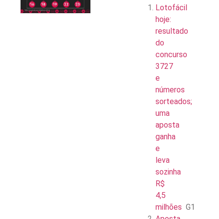
Lotofácil
hoje:
resultado
do
concurso
3727
e
números
sorteados;
uma
aposta
ganha
e
leva
sozinha
R$
4,5
milhões
G1
Aposta