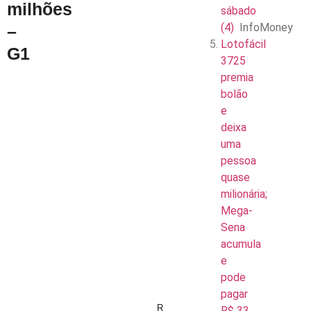
milhões
sábado
(4)
InfoMoney
–
Lotofácil
G1
3725
premia
bolão
e
deixa
uma
pessoa
quase
milionária;
Mega-
Sena
acumula
e
pode
pagar
R
R$ 33