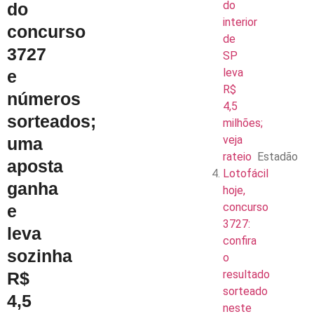
do
do
interior
concurso
de
3727
SP
leva
e
R$
números
4,5
sorteados;
milhões;
veja
uma
rateio
Estadão
aposta
Lotofácil
ganha
hoje,
concurso
e
3727:
leva
confira
sozinha
o
resultado
R$
sorteado
4,5
neste