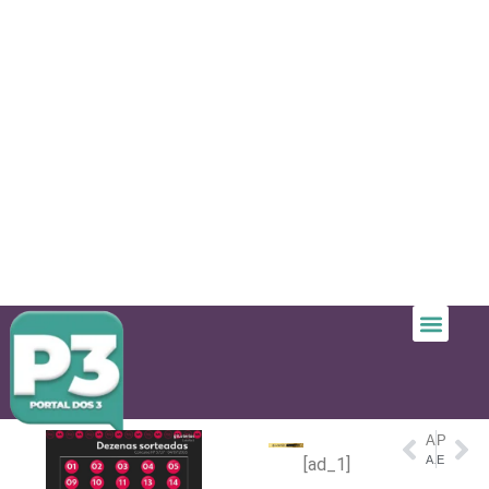
ANTERIOR
PRÓXIMO
Amaturá, no Amazonas, terá primeiro MovCEU Flutuante de acesso à cultura
Ex-jogadora, mulher de Haaland investe na carreira de modelo e diz viver um sonho: 'Quero que me conheçam' – Extra online
[ad_1]