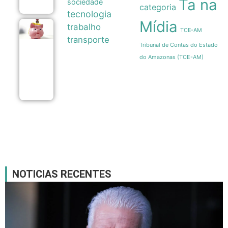
Ta na
sociedade
categoria
tecnologia
Mídia
trabalho
Poupança
TCE-AM
registra
transporte
saída
Tribunal de Contas do Estado
líquida de
do Amazonas (TCE-AM)
R$ 7,15
bilhões
em julho
07/08
NOTICIAS RECENTES