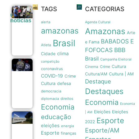
TAGS
CATEGORIAS
Eleições
últimas
2026:
noticias
partidos têm
alerta
Agenda Cultural
até o dia 15
amazonas
Amazonas
para
Arte
oficializar
Brasil
BABADOS E
candidaturas
e Fama
Atleta
08/08
FOFOCAS
BBB
clima
Cidade
Brasil
Campanha Eleitoral
competição
Legado
Cultura
Crime
Cinema
coronavírus
paralímpico:
Cultura/AM
Cultura | AM
a trajetória
COVID-19
Crime
da primeira
Destaque
Cultura
defesa
medalha do
Destaques
Brasil em
democracia
1976
07/08
diplomacia
direitos
Economia
Economia
Economia
Eleições
Eleições
| AM
educação
TSE institui
Esporte
2022
grupo de
eleições
energia
assessoramento
Esporte/AM
para vigiar IA e
Esporte
finanças
fake news nas