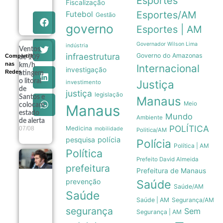
Esportes
Fiscalização
eleições de
2026
Esportes/AM
Futebol
Gestão
07/08
governo
Esportes | AM
Governador Wilson Lima
indústria
Ventos
infraestrutura
Governo do Amazonas
Compartilhe
de 109
nas
km/h
Internacional
investigação
Redes
atingem
o litoral
Justiça
investimento
de
justiça
legislação
Santos e
Manaus
Meio
colocam
Manaus
estado
Mundo
Ambiente
de alerta
POLÍTICA
Medicina
07/08
mobilidade
Politica/AM
pesquisa
polícia
Polícia
Política | AM
Política
Governo
Prefeito David Almeida
Milei recua
prefeitura
Prefeitura de Manaus
e retira
prevenção
Saúde
venda de
Saúde/AM
terras
Saúde
queimadas
Saúde | AM
Segurança/AM
de projeto
segurança
Sem
Segurança | AM
no Senado
07/08