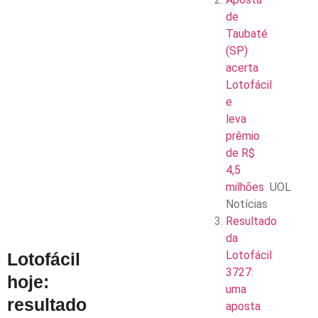
de
Taubaté
(SP)
acerta
Lotofácil
e
leva
prêmio
de R$
4,5
milhões
UOL
Notícias
Resultado
da
Lotofácil
Lotofácil
3727:
hoje:
uma
resultado
aposta