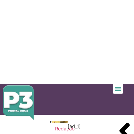
[ad_1]
Redação