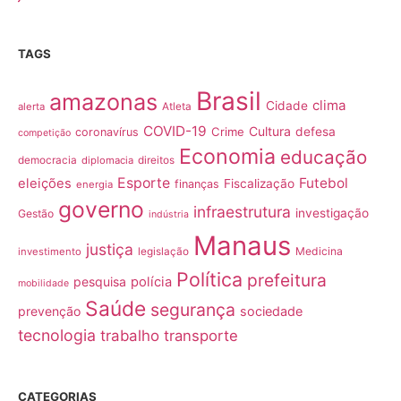
TAGS
Brasil
amazonas
clima
Cidade
alerta
Atleta
COVID-19
Cultura
Crime
defesa
coronavírus
competição
Economia
educação
democracia
diplomacia
direitos
Esporte
Futebol
eleições
Fiscalização
finanças
energia
governo
infraestrutura
investigação
Gestão
indústria
Manaus
justiça
Medicina
investimento
legislação
Política
prefeitura
pesquisa
polícia
mobilidade
Saúde
segurança
prevenção
sociedade
tecnologia
trabalho
transporte
CATEGORIAS