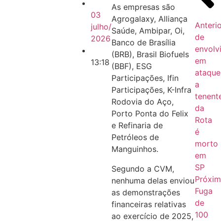
As empresas são
03
Agrogalaxy, Alliança
Anterio
julho/
Saúde, Ambipar, Oi,
de
2026
Banco de Brasília
envolv
(BRB), Brasil Biofuels
em
13:18
(BBF), ESG
ataque
Participações, Ifin
a
Participações, K-Infra
tenent
Rodovia do Aço,
da
Porto Ponta do Felix
Rota
e Refinaria de
é
Petróleos de
morto
Manguinhos.
em
SP
Segundo a CVM,
Próxi
nenhuma delas enviou
Fuga
as demonstrações
de
financeiras relativas
100
ao exercício de 2025,