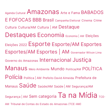
Amazonas
BABADOS
Arte e Fama
Agenda Cultural
E FOFOCAS
BBB
Brasil
Crime
Campanha Eleitoral
Cinema
Destaque
Cultura
Cultura/AM
Cultura | AM
Destaques
Economia
Eleições
Economia | AM
Esporte
Esporte/AM
Esportes
Eleições 2022
Esportes/AM
Esportes | AM
Governador Wilson Lima
Justiça
Internacional
Governo do Amazonas
Manaus
POLÍTICA
Mundo
Meio Ambiente
Politica/AM
Polícia
Prefeitura de
Política | AM
Prefeito David Almeida
Saúde
Manaus
Saúde/AM
Saúde | AM
Segurança/AM
Ta na Mídia
Sem categoria
Segurança | AM
TCE-
Tribunal de Contas do Estado do Amazonas (TCE-AM)
AM