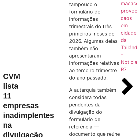
macac
tampouco o
provo
formulário de
caos
informações
em
trimestrais do três
cidade
primeiros meses de
da
2026. Algumas delas
Tailând
também não
–
apresentaram
Notici
informações relativas
R7
ao terceiro trimestre
CVM
do ano passado.
lista
A autarquia também
11
considera todas
empresas
pendentes da
divulgação do
inadimplentes
formulário de
na
referência —
divulgação
documento que reúne