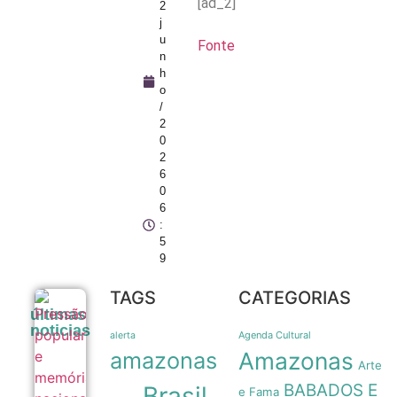
[ad_2]
2
j
u
Fonte
n
h
o
/
2
0
2
6
0
6
:
5
9
TAGS
CATEGORIAS
Pressão
últimas
popular e
noticias
memória
Agenda Cultural
alerta
nacional
amazonas
Amazonas
forçam
Arte
recuo de
BABADOS E
Brasil
Milei sobre
e Fama