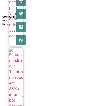
Compartilhe
nas
Redes
Estudo
mostra que
Trikafta
derrubou
em 85% as
internações
por fibrose
cística no
SUS
06/08