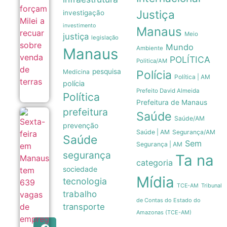
sobre
Justiça
venda
investigação
de terras
investimento
06/08
Manaus
Meio
justiça
legislação
Mundo
Ambiente
Manaus
POLÍTICA
Politica/AM
pesquisa
Medicina
Polícia
Política | AM
polícia
Prefeito David Almeida
Política
Prefeitura de Manaus
prefeitura
Saúde
Sexta-feira
Saúde/AM
em Manaus
prevenção
Saúde | AM
Segurança/AM
tem 639
Saúde
vagas de
Sem
Segurança | AM
emprego
segurança
Ta na
abertas
categoria
pelo Sine
sociedade
com
Mídia
tecnologia
orientações
Tribunal
TCE-AM
aos
trabalho
candidatos
de Contas do Estado do
06/08
transporte
Amazonas (TCE-AM)