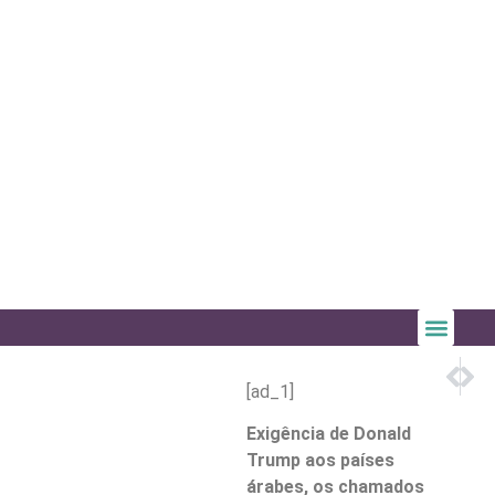
PRÓX
AN
China re
Mega
[ad_1]
Exigência de Donald
Trump aos países
árabes, os chamados