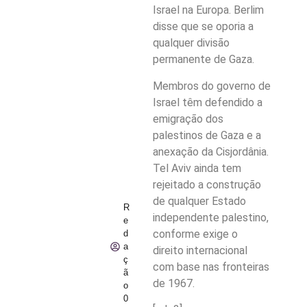
Israel na Europa. Berlim
disse que se oporia a
qualquer divisão
permanente de Gaza.
Membros do governo de
Israel têm defendido a
emigração dos
palestinos de Gaza e a
anexação da Cisjordânia.
Tel Aviv ainda tem
rejeitado a construção
de qualquer Estado
R
independente palestino,
e
conforme exige o
d
a
direito internacional
ç
com base nas fronteiras
ã
de 1967.
o
0