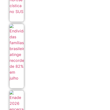
Endividamento
das famílias
brasileiras
atinge recorde
de 82% em
julho
06/08
Enade 2026
encerra
prazo para
recursos de