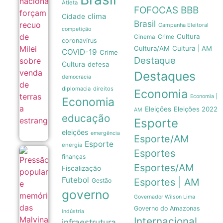
Atleta
venda de
FOFOCAS
BBB
terras a
clima
Cidade
estrangeiros
Brasil
Campanha Eleitoral
06/08
competição
Cultura
Crime
Cinema
coronavírus
Cultura/AM
Cultura | AM
COVID-19
Crime
Destaque
Cultura
defesa
Destaques
democracia
diplomacia
direitos
Economia
Economia |
Economia
Eleições
Eleições 2022
AM
educação
Esporte
eleições
emergência
Esporte/AM
Esporte
energia
Esportes
Pressão
finanças
popular
Esportes/AM
Fiscalização
e
memória
Futebol
Esportes | AM
Gestão
das
governo
Malvinas
Governador Wilson Lima
forçam
Governo do Amazonas
Milei a
indústria
recuar
Internacional
infraestrutura