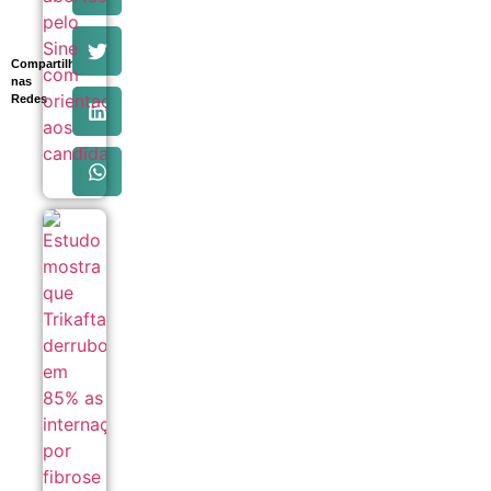
Compartilhe
nas
Redes
Estudo
mostra que
Trikafta
derrubou
em 85% as
internações
por fibrose
cística no
SUS
06/08