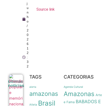
j
u
Source link
n
h
o
/
2
0
2
6
1
2
:
3
2
TAGS
CATEGORIAS
Pressão
últimas
popular e
noticias
memória
Agenda Cultural
alerta
nacional
amazonas
Amazonas
forçam
Arte
recuo de
BABADOS E
Brasil
Milei sobre
e Fama
Atleta
venda de