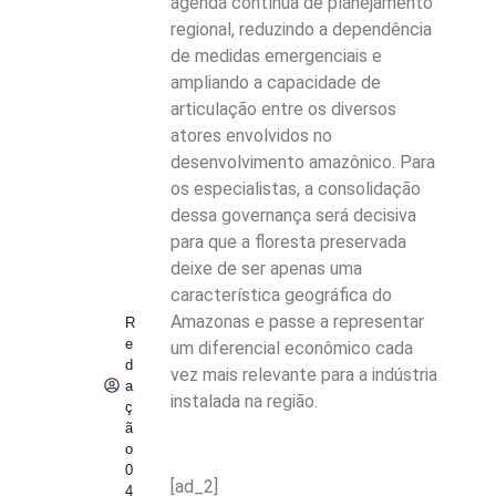
agenda contínua de planejamento
regional, reduzindo a dependência
de medidas emergenciais e
ampliando a capacidade de
articulação entre os diversos
atores envolvidos no
desenvolvimento amazônico. Para
os especialistas, a consolidação
dessa governança será decisiva
para que a floresta preservada
deixe de ser apenas uma
característica geográfica do
Amazonas e passe a representar
R
e
um diferencial econômico cada
d
vez mais relevante para a indústria
a
instalada na região.
ç
ã
o
0
[ad_2]
4