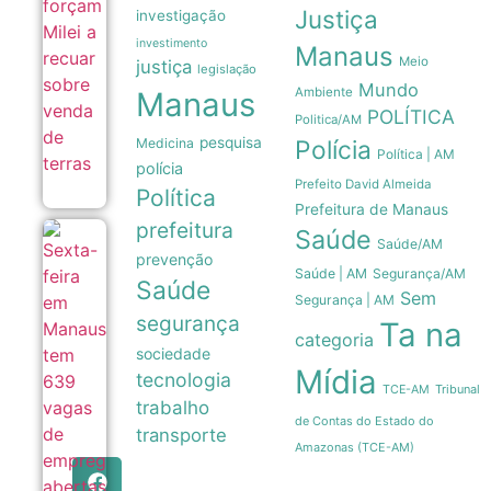
Justiça
venda
investigação
de terras
investimento
06/08
Manaus
Meio
justiça
legislação
Mundo
Ambiente
Manaus
POLÍTICA
Politica/AM
pesquisa
Medicina
Polícia
Política | AM
polícia
Prefeito David Almeida
Política
Prefeitura de Manaus
prefeitura
Saúde
Sexta-feira
Saúde/AM
em Manaus
prevenção
Saúde | AM
Segurança/AM
tem 639
Saúde
vagas de
Sem
Segurança | AM
emprego
segurança
Ta na
abertas
categoria
pelo Sine
sociedade
com
Mídia
tecnologia
orientações
Tribunal
TCE-AM
aos
trabalho
candidatos
de Contas do Estado do
06/08
transporte
Amazonas (TCE-AM)