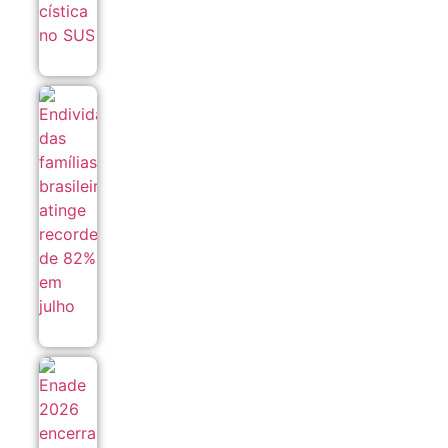
Endividamento
das famílias
brasileiras
atinge recorde
de 82% em
julho
06/08
Enade 2026
encerra
prazo para
recursos de
atendimento