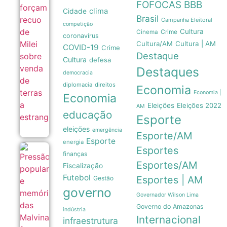
FOFOCAS
BBB
terras a
clima
Cidade
estrangeiros
Brasil
Campanha Eleitoral
06/08
competição
Cultura
Crime
Cinema
coronavírus
Cultura/AM
Cultura | AM
COVID-19
Crime
Destaque
Cultura
defesa
Destaques
democracia
diplomacia
direitos
Economia
Economia |
Economia
Eleições
Eleições 2022
AM
educação
Esporte
eleições
emergência
Esporte/AM
Esporte
energia
Esportes
Pressão
finanças
popular
Esportes/AM
Fiscalização
e
memória
Futebol
Esportes | AM
Gestão
das
governo
Malvinas
Governador Wilson Lima
forçam
Governo do Amazonas
Milei a
indústria
recuar
Internacional
infraestrutura
sobre