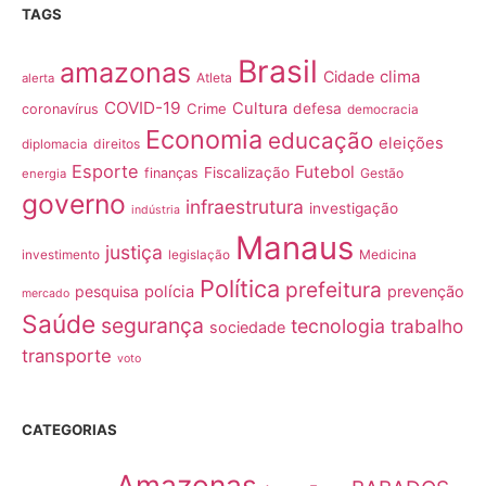
TAGS
Brasil
amazonas
clima
Cidade
Atleta
alerta
COVID-19
Cultura
Crime
defesa
coronavírus
democracia
Economia
educação
eleições
direitos
diplomacia
Esporte
Futebol
Fiscalização
finanças
Gestão
energia
governo
infraestrutura
investigação
indústria
Manaus
justiça
Medicina
investimento
legislação
Política
prefeitura
pesquisa
polícia
prevenção
mercado
Saúde
segurança
tecnologia
trabalho
sociedade
transporte
voto
CATEGORIAS
Amazonas