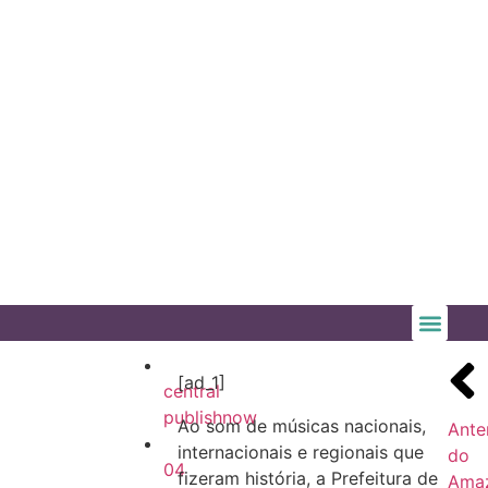
[ad_1]
central
publishnow
Ao som de músicas nacionais,
Ante
internacionais e regionais que
do
04
fizeram história, a Prefeitura de
Ama