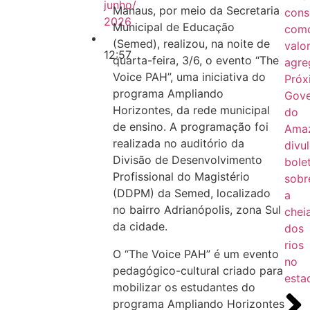
junho/
Manaus, por meio da Secretaria
cons
2026
Municipal de Educação
com
(Semed), realizou, na noite de
valo
12:57
quarta-feira, 3/6, o evento “The
agre
Voice PAH”, uma iniciativa do
Próx
programa Ampliando
Gov
Horizontes, da rede municipal
do
de ensino. A programação foi
Ama
realizada no auditório da
divu
Divisão de Desenvolvimento
bole
Profissional do Magistério
sobr
(DDPM) da Semed, localizado
a
no bairro Adrianópolis, zona Sul
chei
da cidade.
dos
rios
O “The Voice PAH” é um evento
no
pedagógico-cultural criado para
esta
mobilizar os estudantes do
programa Ampliando Horizontes