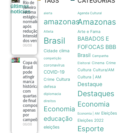
TAGS
CATEGORIAS
Rio de
últimas
Janeiro
noticias
retoma
Agenda Cultural
alerta
estágio de
amazonas
Amazonas
normalidade
após
Arte e Fama
redução na
Atleta
intensidade
BABADOS E
Brasil
dos ventos
06/08
FOFOCAS
BBB
clima
Cidade
Brasil
Campanha
competição
Crime
Copa do
Eleitoral
Cinema
coronavírus
Brasil
Cultura
Cultura/AM
COVID-19
pode
Cultura | AM
atingir
Cultura
Crime
marca
Destaque
defesa
histórica
Destaques
com
diplomacia
quartas
de final
direitos
Economia
composta
Economia
apenas
Eleições
Economia | AM
por
educação
campeões
Eleições 2022
06/08
eleições
Esporte