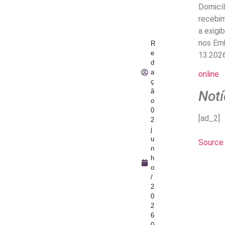
Domicíl
recebim
a exigi
nos Em
R
e
13.2026
d
a
online
ç
ã
Notí
o
0
[ad_2]
2
j
u
Source 
n
h
o
/
2
0
2
6
0