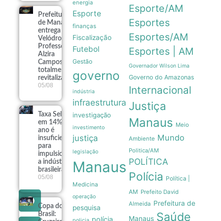
energia
Esporte/AM
Esporte
Prefeitura
Esportes
de Manaus
finanças
entrega
Esportes/AM
Fiscalização
Velódromo
Professora
Futebol
Esportes | AM
Alzira
Gestão
Campos
Governador Wilson Lima
totalmente
governo
Governo do Amazonas
revitalizado
05/08
Internacional
indústria
infraestrutura
Justiça
Taxa Selic
investigação
Manaus
em 14% ao
Meio
investimento
ano é
Mundo
justiça
insuficiente
Ambiente
para
Politica/AM
legislação
impulsionar
POLÍTICA
a indústria
Manaus
brasileira
Polícia
05/08
Política |
Medicina
AM
Prefeito David
operação
Prefeitura de
Almeida
Copa do
pesquisa
Saúde
Brasil:
Manaus
polícia
policia