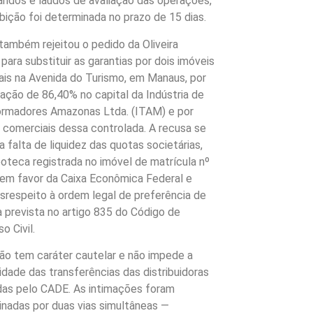
dos e laudos de avaliação das operações,
ibição foi determinada no prazo de 15 dias.
 também rejeitou o pedido da Oliveira
 para substituir as garantias por dois imóveis
iais na Avenida do Turismo, em Manaus, por
pação de 86,40% no capital da Indústria de
ormadores Amazonas Ltda. (ITAM) e por
 comerciais dessa controlada. A recusa se
a falta de liquidez das quotas societárias,
poteca registrada no imóvel de matrícula nº
em favor da Caixa Econômica Federal e
srespeito à ordem legal de preferência de
 prevista no artigo 835 do Código de
o Civil.
ão tem caráter cautelar e não impede a
idade das transferências das distribuidoras
as pelo CADE. As intimações foram
nadas por duas vias simultâneas —