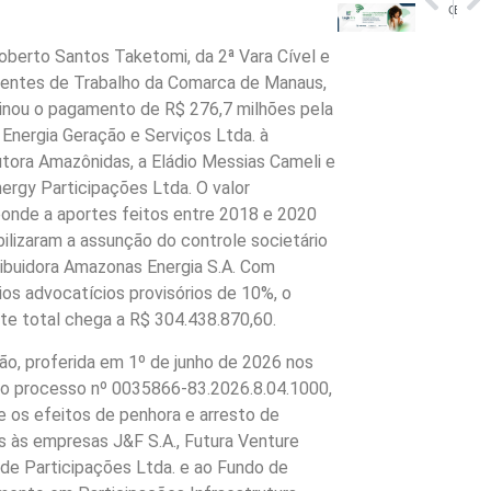
China reconhece território brasileiro como livre da febre aftosa
Especialistas reforçam vigilância contra leishmaniose e doenças negligenciadas no Amazonas
Roberto Santos Taketomi, da 2ª Vara Cível e
dentes de Trabalho da Comarca de Manaus,
inou o pagamento de R$ 276,7 milhões pela
a Energia Geração e Serviços Ltda. à
tora Amazônidas, a Eládio Messias Cameli e
nergy Participações Ltda. O valor
onde a aportes feitos entre 2018 e 2020
bilizaram a assunção do controle societário
ribuidora Amazonas Energia S.A. Com
ios advocatícios provisórios de 10%, o
e total chega a R$ 304.438.870,60.
ão, proferida em 1º de junho de 2026 nos
o processo nº 0035866-83.2026.8.04.1000,
 os efeitos de penhora e arresto de
s às empresas J&F S.A., Futura Venture
 de Participações Ltda. e ao Fundo de