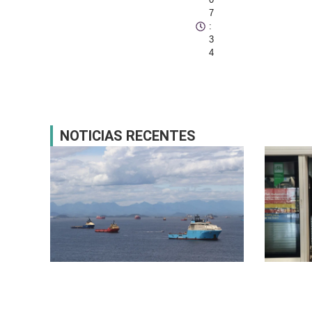
7
:
3
4
NOTICIAS RECENTES