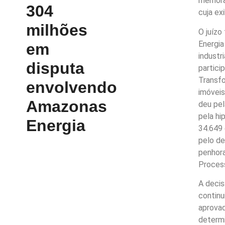
memoran
304
cuja ex
milhões
O juízo
Energia
em
industr
disputa
partici
Transf
envolvendo
imóveis
Amazonas
deu pel
pela hi
Energia
34.649 
pelo de
penhora
Process
A decis
continu
aprovad
determi