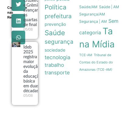
Cruzeiro
e Grêmio
Política
Saúde/AM
Saúde | AM
Compartilhe
avançam
nas
Segurança/AM
prefeitura
às
Redes
quartas
Sem
Segurança | AM
prevenção
de final
Ta
05/08
Saúde
categoria
segurança
na Mídia
Ideb
sociedade
2025
Tribunal de
TCE-AM
tecnologia
registra
maior
Contas do Estado do
trabalho
evolução
Amazonas (TCE-AM)
da
transporte
educação
básica
em duas
décadas
05/08