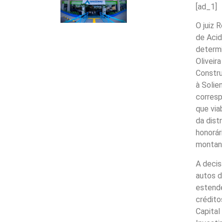
[ad_1]
O juiz 
de Aci
determ
Oliveir
Constru
à Solie
corresp
que via
da dist
honorár
montant
A decis
autos d
estende
crédito
Capital