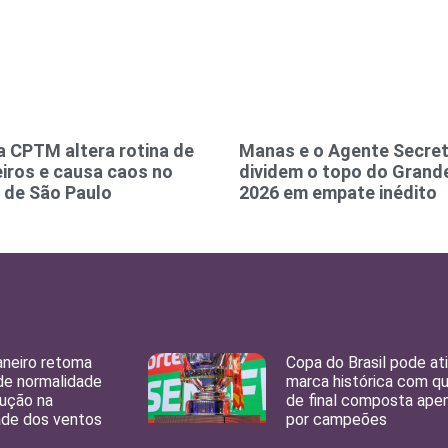
a CPTM altera rotina de
Manas e o Agente Secre
iros e causa caos no
dividem o topo do Grand
o de São Paulo
2026 em empate inédito
aneiro retoma
Copa do Brasil pode ati
de normalidade
marca histórica com q
ução na
de final composta ape
ade dos ventos
por campeões