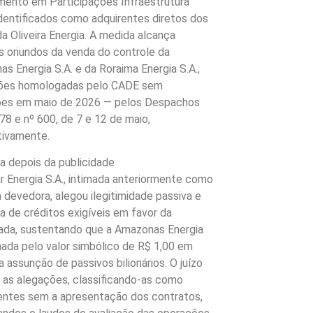
mento em Participações Infraestrutura
identificados como adquirentes diretos dos
da Oliveira Energia. A medida alcança
s oriundos da venda do controle da
s Energia S.A. e da Roraima Energia S.A.,
ões homologadas pelo CADE sem
ções em maio de 2026 — pelos Despachos
78 e nº 600, de 7 e 12 de maio,
tivamente.
a depois da publicidade
 Energia S.A., intimada anteriormente como
a devedora, alegou ilegitimidade passiva e
a de créditos exigíveis em favor da
ada, sustentando que a Amazonas Energia
enada pelo valor simbólico de R$ 1,00 em
a assunção de passivos bilionários. O juízo
u as alegações, classificando-as como
ientes sem a apresentação dos contratos,