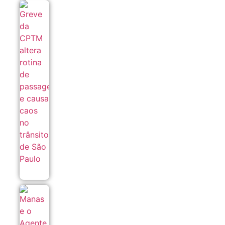
Greve da
CPTM
altera
rotina de
passageiros
e causa
caos no
trânsito de
São Paulo
05/08
Manas
e o
Agente
Secreto