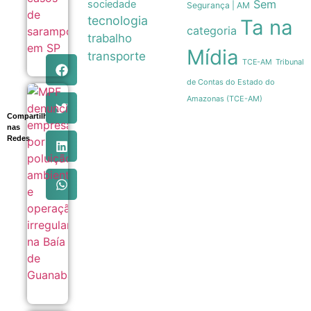
Sem
sociedade
Segurança | AM
tecnologia
Ta na
categoria
trabalho
Mídia
transporte
Tribunal
TCE-AM
de Contas do Estado do
MPF
Amazonas (TCE-AM)
denuncia
Compartilhe
empresas
nas
por
Redes
poluição
ambiental
e operação
irregular
na Baía de
Guanabara
05/08