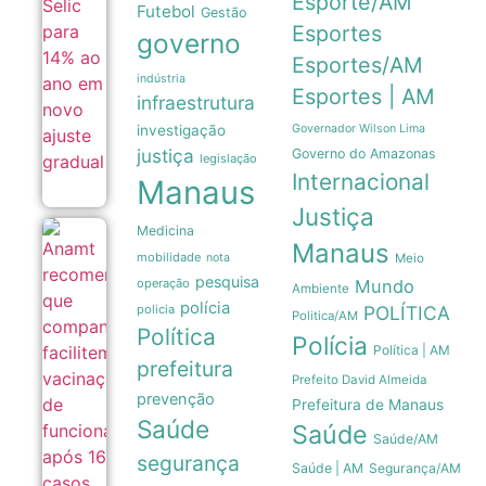
Esporte/AM
14% ao
Futebol
Gestão
ano em
Esportes
governo
novo
ajuste
Esportes/AM
gradual
indústria
05/08
Esportes | AM
infraestrutura
investigação
Governador Wilson Lima
justiça
Governo do Amazonas
legislação
Internacional
Manaus
Justiça
Medicina
Anamt
Manaus
recomenda
mobilidade
nota
Meio
que
pesquisa
operação
Mundo
Ambiente
companhias
polícia
facilitem
policia
POLÍTICA
Politica/AM
vacinação
Política
Polícia
de
Política | AM
funcionários
prefeitura
após 16
Prefeito David Almeida
casos de
prevenção
Prefeitura de Manaus
sarampo em
Saúde
Saúde
SP
Saúde/AM
05/08
segurança
Saúde | AM
Segurança/AM