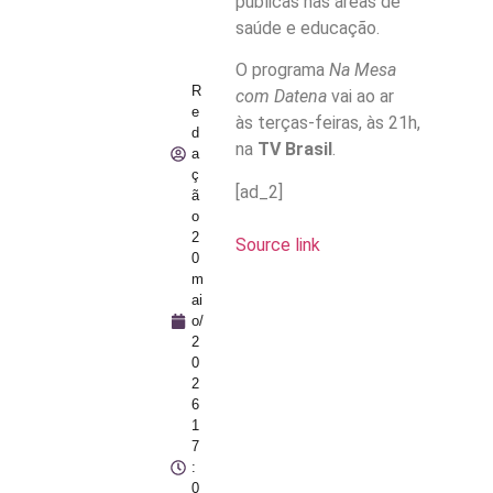
públicas nas áreas de
saúde e educação.
O programa
Na Mesa
R
com Datena
vai ao ar
e
às terças-feiras, às 21h,
d
na
TV Brasil
.
a
ç
[ad_2]
ã
o
2
Source link
0
m
ai
o/
2
0
2
6
1
7
:
0