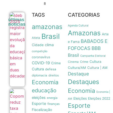
8
TAGS
CATEGORIAS
Ideb
últimas
2025
noticias
amazonas
registra
Agenda Cultural
maior
Amazonas
evolução
Brasil
Arte
da
Atleta
BABADOS E
educação
e Fama
clima
Cidade
básica
FOFOCAS
BBB
em duas
competição
décadas
Brasil
Campanha Eleitoral
coronavírus
05/08
Cultura
Crime
Cinema
COVID-19
Crime
Cultura/AM
Cultura | AM
Cultura
defesa
Destaque
diplomacia
direitos
Destaques
Economia
Economia
educação
Economia |
Copom
eleições
reduz
energia
Eleições
Eleições 2022
AM
taxa
Esporte
finanças
Esporte
Selic
Fiscalização
para