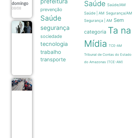
prefeitura
Saúde
domingo
Saúde/AM
08/08
prevenção
Saúde | AM
Segurança/AM
Saúde
Sem
Segurança | AM
segurança
Exposição
Ta na
categoria
fotográfica
sociedade
no Rio
Mídia
revela a
tecnologia
TCE-AM
estética e a
trabalho
resistência
Tribunal de Contas do Estado
dos
transporte
ambulantes
do Amazonas (TCE-AM)
08/08
Vacinação
contra
sarampo
em São
Paulo
gera
longas
filas em
postos da
capital
08/08