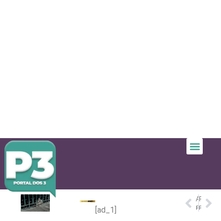
ANTERIOR
PRÓXIMO
Prefeito Renato Junior fortalece segurança alimentar com entrega de 20 toneladas de pescado do ‘Jaraqui da Gente’
Prefeito Renato Junior consolida investimentos na educação e saúde
[ad_1]