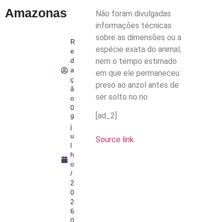
Amazonas
Não foram divulgadas
informações técnicas
sobre as dimensões ou a
R
espécie exata do animal,
e
nem o tempo estimado
d
a
em que ele permaneceu
ç
preso ao anzol antes de
ã
ser solto no rio.
o
0
[ad_2]
9
j
u
Source link
l
h
o
/
2
0
2
6
0