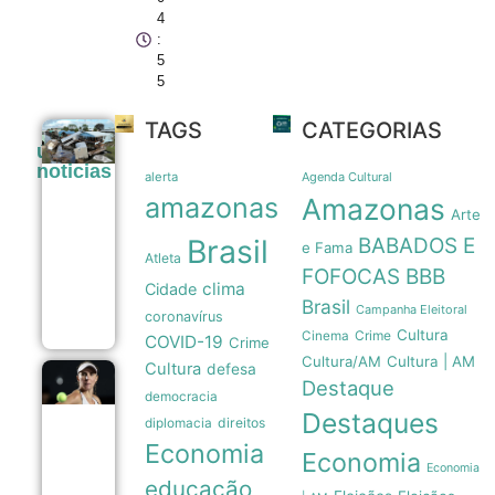
4
:
5
5
TAGS
CATEGORIAS
Tubarões
últimas
são usados
noticias
como
alerta
Agenda Cultural
sensores
amazonas
Amazonas
móveis
Arte
para prever
Brasil
BABADOS E
a
e Fama
Atleta
intensidade
FOFOCAS
BBB
de
clima
Cidade
furacões
Brasil
Campanha Eleitoral
08/08
coronavírus
Cultura
Crime
Cinema
COVID-19
Crime
Cultura/AM
Cultura | AM
Cultura
defesa
Beatriz
Destaque
democracia
Haddad
Destaques
Maia
direitos
diplomacia
anuncia
Economia
pausa
Economia
na
Economia
educação
carreira