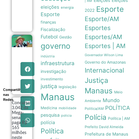
Eleições
Eleições
| AM
e
eleições
Esporte
afasta-
energia
2022
se das
Esporte
quadras
Esporte/AM
08/08
finanças
Esportes
Fiscalização
Esportes/AM
Futebol
Gestão
Lula
governo
Esportes | AM
pretende
apresentar
dados de
Governador Wilson Lima
indústria
preservação
infraestrutura
Governo do Amazonas
da
Internacional
Amazônia
investigação
ao governo
Justiça
investimento
Trump
08/08
justiça
legislação
Manaus
Compartilhe
Meio
Manaus
nas
Mundo
Redes
Ambiente
Concurso
POLÍTICA
Medicina
3.042 da
mobilidade
Politica/AM
Mega-
pesquisa
Polícia
policia
sena
Política | AM
polícia
paga R$
Prefeito David Almeida
165
Política
milhões
Prefeitura de Manaus
neste