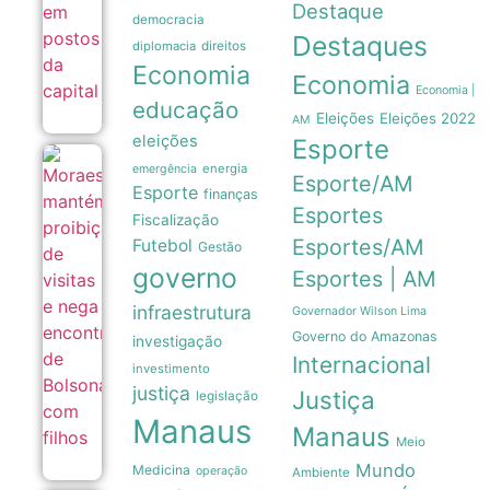
Destaque
democracia
Destaques
diplomacia
direitos
Economia
Economia
Economia |
educação
Eleições
Eleições 2022
AM
eleições
Esporte
Moraes
energia
emergência
Esporte/AM
mantém
Esporte
finanças
proibição
Esportes
de visitas
Fiscalização
e nega
Esportes/AM
Futebol
Gestão
encontro
governo
de
Esportes | AM
Bolsonaro
com
infraestrutura
Governador Wilson Lima
filhos
Governo do Amazonas
08/08
investigação
Internacional
investimento
justiça
Justiça
legislação
Manaus
Manaus
Meio
Mundo
Medicina
operação
Ambiente