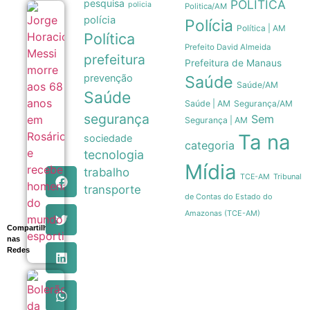
pesquisa
POLÍTICA
policia
Politica/AM
Jorge
polícia
Polícia
Horacio
Política | AM
Política
Messi morre
aos 68 anos
Prefeito David Almeida
prefeitura
em Rosário e
Prefeitura de Manaus
recebe
prevenção
Saúde
homenagens
Saúde/AM
do mundo
Saúde
esportivo
Saúde | AM
Segurança/AM
08/08
segurança
Sem
Segurança | AM
Ta na
sociedade
categoria
tecnologia
Mídia
trabalho
Tribunal
TCE-AM
transporte
de Contas do Estado do
Amazonas (TCE-AM)
Compartilhe
nas
Redes
Bolerão
da
Saudade