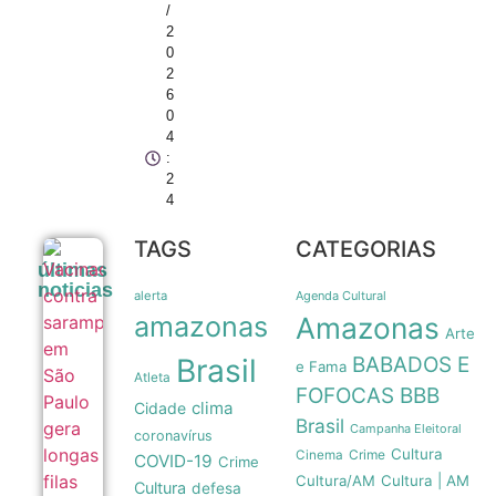
/
2
0
2
6
0
4
:
2
4
TAGS
CATEGORIAS
Vacinação
últimas
contra
noticias
sarampo
alerta
Agenda Cultural
em São
amazonas
Amazonas
Paulo
Arte
gera
Brasil
BABADOS E
longas
e Fama
Atleta
filas em
FOFOCAS
BBB
postos da
clima
Cidade
capital
Brasil
Campanha Eleitoral
08/08
coronavírus
Cultura
Crime
Cinema
COVID-19
Crime
Cultura/AM
Cultura | AM
Cultura
defesa