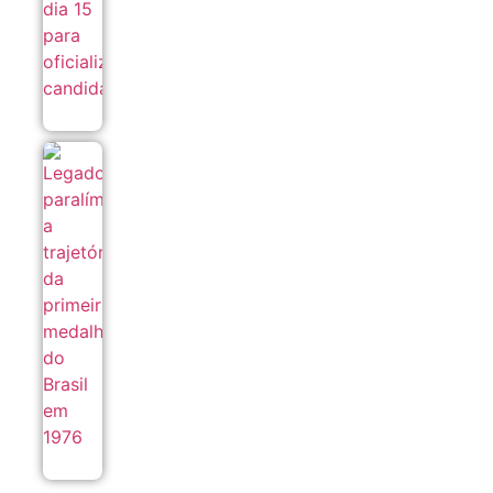
Legado
paralímpico:
a trajetória
da primeira
medalha do
Brasil em
1976
07/08