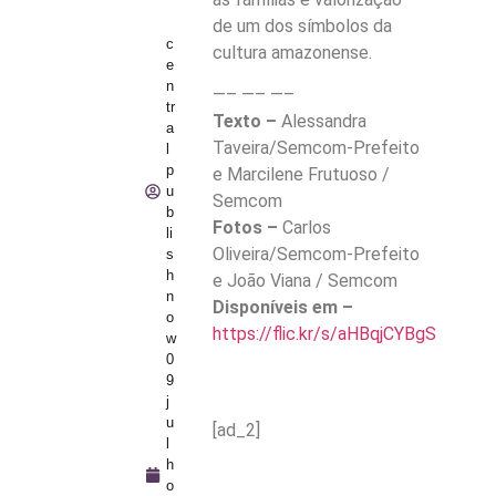
de um dos símbolos da
c
cultura amazonense.
e
n
—– —– —–
tr
Texto –
Alessandra
a
Taveira/Semcom-Prefeito
l
p
e Marcilene Frutuoso /
u
Semcom
b
Fotos –
Carlos
li
Oliveira/Semcom-Prefeito
s
h
e João Viana / Semcom
n
Disponíveis em –
o
https://flic.kr/s/aHBqjCYBgS
w
0
9
j
u
[ad_2]
l
h
o