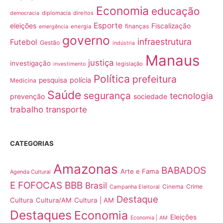
Economia
educação
diplomacia
direitos
democracia
Esporte
eleições
Fiscalização
finanças
energia
emergência
governo
infraestrutura
Futebol
Gestão
indústria
Manaus
justiça
investigação
legislação
investimento
Política
prefeitura
polícia
pesquisa
Medicina
Saúde
segurança
tecnologia
prevenção
sociedade
trabalho
transporte
CATEGORIAS
Amazonas
BABADOS
Arte e Fama
Agenda Cultural
E FOFOCAS
BBB
Brasil
Crime
Campanha Eleitoral
Cinema
Destaque
Cultura
Cultura/AM
Cultura | AM
Destaques
Economia
Eleições
Economia | AM