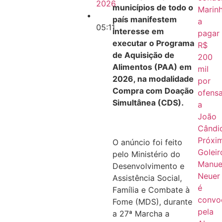
2026
municípios de todo o
Marin
país manifestem
a
05:11
interesse em
pagar
executar o Programa
R$
de Aquisição de
200
Alimentos (PAA) em
mil
2026, na modalidade
por
Compra com Doação
ofens
Simultânea (CDS).
a
João
Cândi
Próxi
O anúncio foi feito
Goleir
pelo Ministério do
Manue
Desenvolvimento e
Neuer
Assistência Social,
é
Família e Combate à
convo
Fome (MDS), durante
pela
a 27ª Marcha a