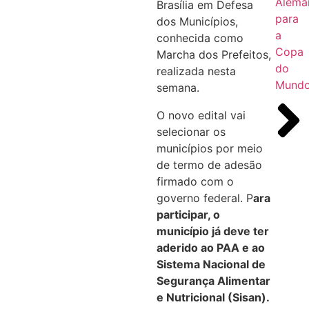
Alema
Brasília em Defesa
para
dos Municípios,
a
conhecida como
Copa
Marcha dos Prefeitos,
do
realizada nesta
Mund
semana.
O novo edital vai
selecionar os
municípios por meio
de termo de adesão
firmado com o
governo federal. P
ara
participar, o
município já deve ter
aderido ao PAA e ao
Sistema Nacional de
Segurança Alimentar
e Nutricional (Sisan).