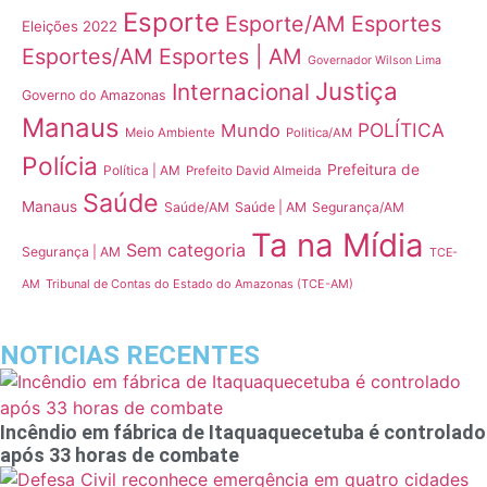
Esporte
Esporte/AM
Esportes
Eleições 2022
Esportes/AM
Esportes | AM
Governador Wilson Lima
Justiça
Internacional
Governo do Amazonas
Manaus
POLÍTICA
Mundo
Meio Ambiente
Politica/AM
Polícia
Prefeitura de
Política | AM
Prefeito David Almeida
Saúde
Manaus
Saúde/AM
Saúde | AM
Segurança/AM
Ta na Mídia
Sem categoria
Segurança | AM
TCE-
Tribunal de Contas do Estado do Amazonas (TCE-AM)
AM
NOTICIAS RECENTES
Incêndio em fábrica de Itaquaquecetuba é controlado
após 33 horas de combate