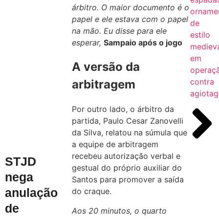
árbitro. O maior documento é o
orname
papel e ele estava com o papel
de
na mão. Eu disse para ele
estilo
esperar,
Sampaio após o jogo
mediev
em
A versão da
operaç
contra
arbitragem
agiota
Por outro lado, o árbitro da
partida, Paulo Cesar Zanovelli
da Silva, relatou na súmula que
a equipe de arbitragem
recebeu autorização verbal e
STJD
gestual do próprio auxiliar do
nega
Santos para promover a saída
anulação
do craque.
de
Aos 20 minutos, o quarto