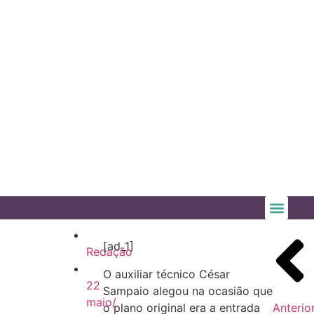
[ad_1]
Redação
O auxiliar técnico César
22
Sampaio alegou na ocasião que
maio/
o plano original era a entrada
Anterio