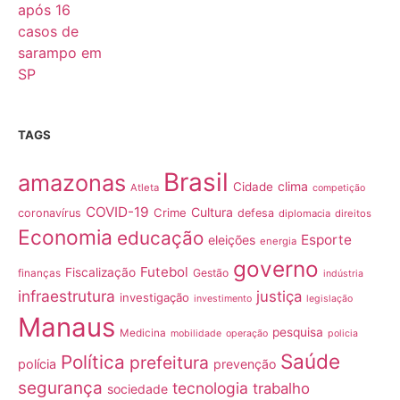
TAGS
Brasil
amazonas
clima
Cidade
Atleta
competição
COVID-19
Cultura
Crime
coronavírus
defesa
diplomacia
direitos
Economia
educação
Esporte
eleições
energia
governo
Futebol
Fiscalização
Gestão
finanças
indústria
infraestrutura
justiça
investigação
investimento
legislação
Manaus
pesquisa
Medicina
mobilidade
operação
policia
Saúde
Política
prefeitura
polícia
prevenção
segurança
tecnologia
trabalho
sociedade