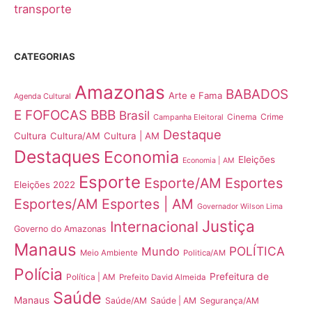
transporte
CATEGORIAS
Amazonas
BABADOS
Arte e Fama
Agenda Cultural
E FOFOCAS
BBB
Brasil
Crime
Campanha Eleitoral
Cinema
Destaque
Cultura
Cultura/AM
Cultura | AM
Destaques
Economia
Eleições
Economia | AM
Esporte
Esporte/AM
Esportes
Eleições 2022
Esportes/AM
Esportes | AM
Governador Wilson Lima
Justiça
Internacional
Governo do Amazonas
Manaus
POLÍTICA
Mundo
Meio Ambiente
Politica/AM
Polícia
Prefeitura de
Política | AM
Prefeito David Almeida
Saúde
Manaus
Saúde/AM
Saúde | AM
Segurança/AM