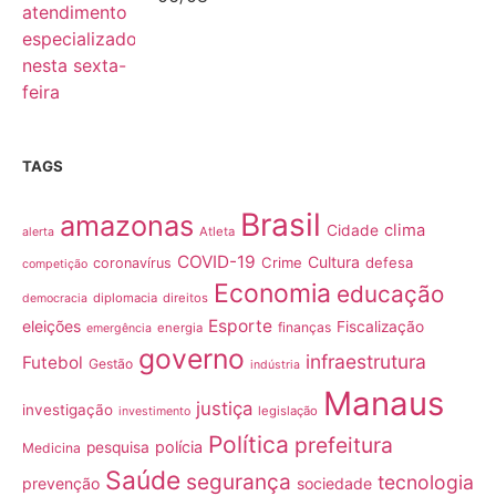
TAGS
Brasil
amazonas
clima
Cidade
Atleta
alerta
COVID-19
Cultura
Crime
defesa
coronavírus
competição
Economia
educação
diplomacia
direitos
democracia
Esporte
eleições
Fiscalização
finanças
energia
emergência
governo
infraestrutura
Futebol
Gestão
indústria
Manaus
justiça
investigação
legislação
investimento
Política
prefeitura
polícia
pesquisa
Medicina
Saúde
segurança
tecnologia
prevenção
sociedade