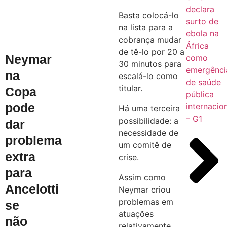
declara
Basta colocá-lo
surto de
na lista para a
ebola na
cobrança mudar
África
de tê-lo por 20 a
Neymar
como
30 minutos para
emergênci
na
escalá-lo como
de saúde
titular.
Copa
pública
pode
internacio
Há uma terceira
– G1
possibilidade: a
dar
necessidade de
problema
um comitê de
extra
crise.
para
Assim como
Ancelotti
Neymar criou
problemas em
se
atuações
não
relativamente