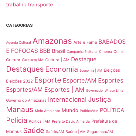
trabalho
transporte
CATEGORIAS
Amazonas
BABADOS
Arte e Fama
Agenda Cultural
E FOFOCAS
BBB
Brasil
Crime
Campanha Eleitoral
Cinema
Destaque
Cultura
Cultura/AM
Cultura | AM
Destaques
Economia
Eleições
Economia | AM
Esporte
Esporte/AM
Esportes
Eleições 2022
Esportes/AM
Esportes | AM
Governador Wilson Lima
Justiça
Internacional
Governo do Amazonas
Manaus
POLÍTICA
Mundo
Meio Ambiente
Politica/AM
Polícia
Prefeitura de
Política | AM
Prefeito David Almeida
Saúde
Manaus
Saúde/AM
Saúde | AM
Segurança/AM