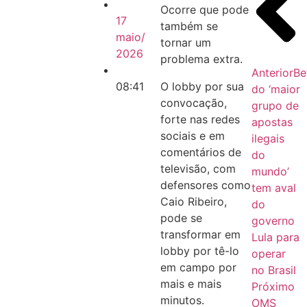
Ocorre que pode
17
também se
maio/
tornar um
2026
problema extra.
Anterior
Be
08:41
O lobby por sua
do ‘maior
convocação,
grupo de
forte nas redes
apostas
sociais e em
ilegais
comentários de
do
televisão, com
mundo’
defensores como
tem aval
Caio Ribeiro,
do
pode se
governo
transformar em
Lula para
lobby por tê-lo
operar
em campo por
no Brasil
mais e mais
Próximo
minutos.
OMS