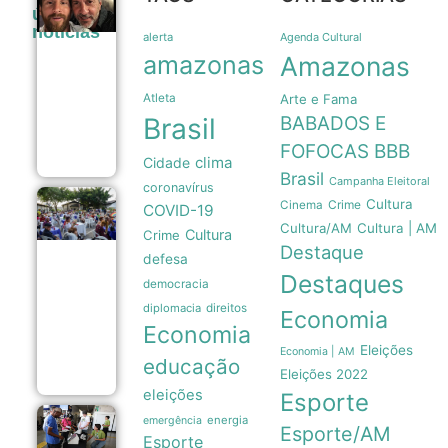
Jorge
últimas
Horacio
noticias
Messi morre
alerta
Agenda Cultural
aos 68 anos
amazonas
Amazonas
em Rosário e
recebe
Atleta
Arte e Fama
homenagens
do mundo
Brasil
BABADOS E
esportivo
08/08
FOFOCAS
BBB
clima
Cidade
Brasil
Campanha Eleitoral
coronavírus
Cultura
Crime
Bolerão
Cinema
COVID-19
da
Cultura/AM
Cultura | AM
Cultura
Crime
Saudade
Destaque
celebra
defesa
Dia dos
Destaques
democracia
Pais com
música e
diplomacia
direitos
Economia
integração
Economia
em
Manaus
Eleições
Economia | AM
educação
08/08
Eleições 2022
eleições
Esporte
energia
emergência
Eleições
Esporte/AM
2026:
Esporte