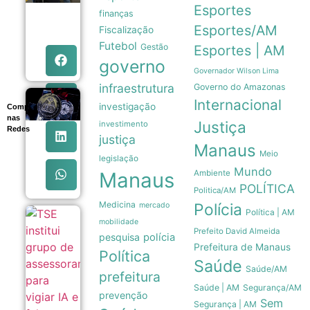
partidos têm
Esportes
finanças
até o dia 15
para
Esportes/AM
Fiscalização
oficializar
Futebol
Gestão
Esportes | AM
candidaturas
08/08
governo
Governador Wilson Lima
infraestrutura
Governo do Amazonas
Legado
Internacional
investigação
Compartilhe
paralímpico:
nas
a trajetória
Justiça
investimento
Redes
da primeira
justiça
medalha do
Manaus
Meio
Brasil em
legislação
1976
Mundo
Manaus
Ambiente
07/08
POLÍTICA
Politica/AM
Medicina
Polícia
mercado
Política | AM
TSE institui
mobilidade
grupo de
Prefeito David Almeida
pesquisa
polícia
assessoramento
Prefeitura de Manaus
para vigiar IA e
Política
Saúde
fake news nas
Saúde/AM
eleições de
prefeitura
2026
Saúde | AM
Segurança/AM
prevenção
07/08
Sem
Segurança | AM