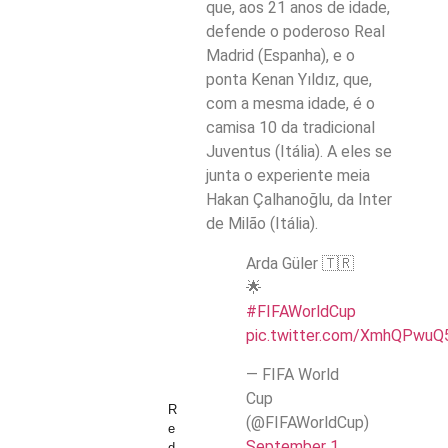
que, aos 21 anos de idade,
defende o poderoso Real
Madrid (Espanha), e o
ponta Kenan Yıldız, que,
com a mesma idade, é o
camisa 10 da tradicional
Juventus (Itália). A eles se
junta o experiente meia
Hakan Çalhanoğlu, da Inter
de Milão (Itália).
Arda Güler 🇹🇷
🌟
#FIFAWorldCup
pic.twitter.com/XmhQPwuQ
— FIFA World
Cup
R
(@FIFAWorldCup)
e
September 1,
d