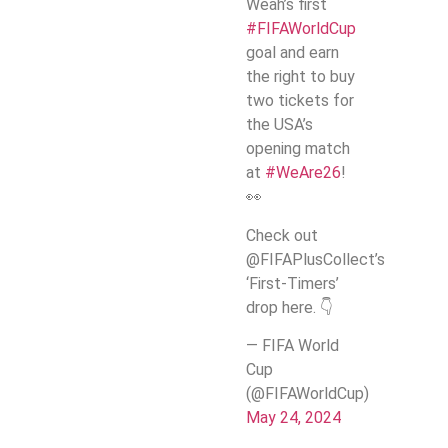
Weah’s first
#FIFAWorldCup
goal and earn
the right to buy
two tickets for
the USA’s
opening match
at
#WeAre26
!
👀
Check out
@FIFAPlusCollect’s
‘First-Timers’
drop here. 👇
— FIFA World
Cup
(@FIFAWorldCup)
May 24, 2024