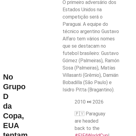
O primeiro adversário dos
Estados Unidos na
competição será o
Paraguai. A equipe do
técnico argentino Gustavo
Alfaro tem vários nomes
que se destacam no
futebol brasileiro: Gustavo
Gómez (Palmeiras), Ramón
Sosa (Palmeiras), Matías
Villasanti (Grêmio), Damián
No
Bobadilla (São Paulo) e
Grupo
Isidro Pitta (Bragantino).
D
2010 ⏭️ 2026
da
🇵🇾 Paraguay
Copa,
are headed
EUA
back to the
tentam
#FIFAWorldCup
!