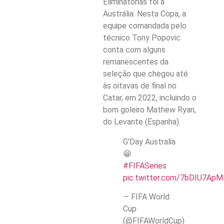
Eliminatórias foi a
Austrália. Nesta Copa, a
equipe comandada pelo
técnico Tony Popovic
conta com alguns
remanescentes da
seleção que chegou até
às oitavas de final no
Catar, em 2022, incluindo o
bom goleiro Mathew Ryan,
do Levante (Espanha).
G’Day Australia
😁
#FIFASeries
pic.twitter.com/7bDIU7ApM
— FIFA World
Cup
(@FIFAWorldCup)