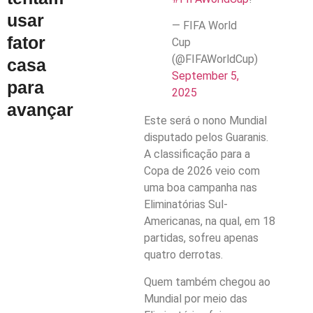
usar
— FIFA World
fator
Cup
(@FIFAWorldCup)
casa
September 5,
para
2025
avançar
Este será o nono Mundial
disputado pelos Guaranis.
A classificação para a
Copa de 2026 veio com
uma boa campanha nas
Eliminatórias Sul-
Americanas, na qual, em 18
partidas, sofreu apenas
quatro derrotas.
Quem também chegou ao
Mundial por meio das