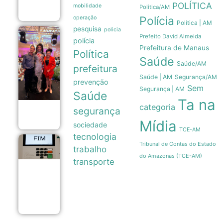
POLÍTICA
06/08
mobilidade
Politica/AM
Polícia
operação
Política | AM
pesquisa
policia
MISS
Prefeito David Almeida
polícia
AMAZONAS
Prefeitura de Manaus
GAY
Política
Saúde
REPRESENTARÁ
Saúde/AM
prefeitura
O ESTADO NA
50ª EDIÇÃO DO
Saúde | AM
Segurança/AM
prevenção
MAIOR
Sem
Segurança | AM
CONCURSO DE
Saúde
BELEZA GAY DO
Ta na
categoria
PAÍS
segurança
06/08
Mídia
sociedade
TCE-AM
tecnologia
Federação
Tribunal de Contas do Estado
trabalho
Psol-rede
do Amazonas (TCE-AM)
formaliza
transporte
aliança com
Lula para a
disputa
presidencial
06/08