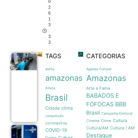
0
2
6
1
3
:
3
3
TAGS
CATEGORIAS
Sexta-feira
últimas
em Manaus
noticias
tem 639
Agenda Cultural
alerta
vagas de
amazonas
Amazonas
emprego
abertas
Arte e Fama
pelo Sine
Atleta
com
BABADOS E
Brasil
orientações
aos
FOFOCAS
BBB
clima
candidatos
Cidade
Brasil
06/08
Campanha Eleitoral
competição
Cultura
Crime
Cinema
coronavírus
Cultura/AM
Cultura | AM
COVID-19
Estudo
Destaque
mostra que
Cultura
Crime