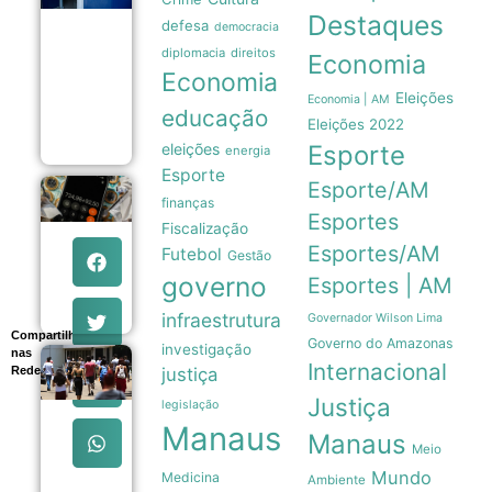
Trikafta
Destaques
defesa
derrubou
democracia
em 85% as
diplomacia
direitos
Economia
internações
Economia
por fibrose
cística no
Eleições
Economia | AM
educação
SUS
Eleições 2022
06/08
eleições
Esporte
energia
Esporte
Esporte/AM
Endividamento
finanças
das famílias
Esportes
Fiscalização
brasileiras
atinge recorde
Esportes/AM
Futebol
Gestão
de 82% em
governo
Esportes | AM
julho
06/08
infraestrutura
Governador Wilson Lima
Compartilhe
Governo do Amazonas
investigação
nas
Enade 2026
Internacional
Redes
justiça
encerra
prazo para
Justiça
legislação
recursos de
Manaus
atendimento
Manaus
Meio
especializado
nesta sexta-
Mundo
Medicina
Ambiente
feira