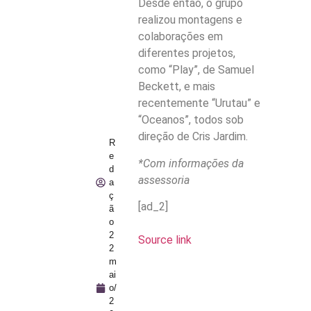
Desde então, o grupo
realizou montagens e
colaborações em
diferentes projetos,
como “Play”, de Samuel
Beckett, e mais
recentemente “Urutau” e
“Oceanos”, todos sob
direção de Cris Jardim.
R
e
*Com informações da
d
assessoria
a
ç
[ad_2]
ã
o
2
Source link
2
m
ai
o/
2