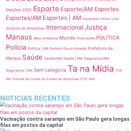
Esporte
Esporte/AM
Esportes
Eleições 2022
Esportes/AM
Esportes | AM
Governador Wilson Lima
Justiça
Internacional
Governo do Amazonas
Manaus
POLÍTICA
Mundo
Meio Ambiente
Politica/AM
Polícia
Prefeitura de
Política | AM
Prefeito David Almeida
Saúde
Manaus
Saúde/AM
Saúde | AM
Segurança/AM
Ta na Mídia
Sem categoria
Segurança | AM
TCE-
Tribunal de Contas do Estado do Amazonas (TCE-AM)
AM
NOTICIAS RECENTES
Vacinação contra sarampo em São Paulo gera longas
filas em postos da capital