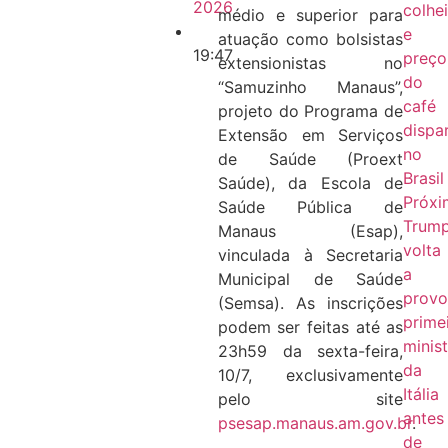
2026
colhe
médio e superior para
e
atuação como bolsistas
19:47
preço
extensionistas no
do
“Samuzinho Manaus”,
café
projeto do Programa de
dispa
Extensão em Serviços
no
de Saúde (Proext
Brasil
Saúde), da Escola de
Próx
Saúde Pública de
Trum
Manaus (Esap),
volta
vinculada à Secretaria
a
Municipal de Saúde
provo
(Semsa). As inscrições
prime
podem ser feitas até as
minis
23h59 da sexta-feira,
da
10/7, exclusivamente
Itália
pelo site
antes
psesap.manaus.am.gov.br
.
de