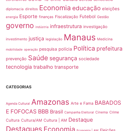
Economia
educação
eleições
direitos
diplomacia
Esporte
Futebol
Fiscalização
finanças
Gestão
energia
governo
infraestrutura
investigação
indústria
Manaus
justiça
investimento
Medicina
legislação
Política
prefeitura
pesquisa
polícia
mobilidade
operação
Saúde
segurança
prevenção
sociedade
tecnologia
trabalho
transporte
CATEGORIAS
Amazonas
BABADOS
Arte e Fama
Agenda Cultural
E FOFOCAS
BBB
Brasil
Crime
Campanha Eleitoral
Cinema
Destaque
Cultura
Cultura/AM
Cultura | AM
Destaques
Economia
Eleições
Economia | AM