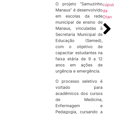
O projeto “Samuzinho
cúpul
Manaus” é desenvolvido
da
em escolas da rede
Otan
municipal de ensino de
Manaus, vinculadas à
Secretaria Municipal de
Educação (Semed),
com o objetivo de
capacitar estudantes na
faixa etária de 9 a 12
anos em ações de
urgência e emergência.
O processo seletivo é
voltado para
acadêmicos dos cursos
de Medicina,
Enfermagem e
Pedagogia, cursando a