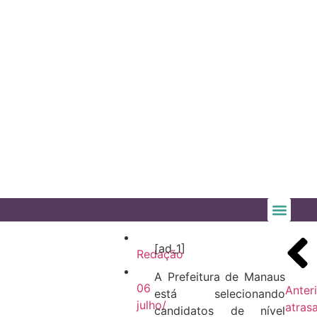
[ad_1]
Redação
A Prefeitura de Manaus
06
Anter
está selecionando
julho/
atras
candidatos de nível