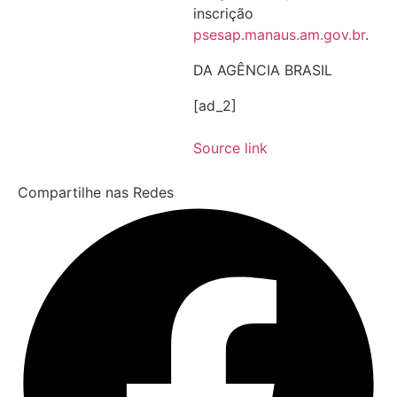
inscrição
psesap.manaus.am.gov.br
.
DA AGÊNCIA BRASIL
[ad_2]
Source link
Compartilhe nas Redes