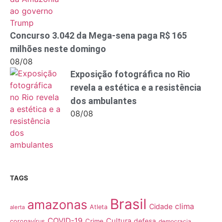
Concurso 3.042 da Mega-sena paga R$ 165
milhões neste domingo
08/08
Exposição fotográfica no Rio
revela a estética e a resistência
dos ambulantes
08/08
TAGS
Brasil
amazonas
clima
Cidade
Atleta
alerta
COVID-19
Cultura
Crime
defesa
coronavírus
democracia