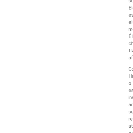
s
El
e
el
me
É 
c
t
af
C
Ha
o
es
in
a
se
re
at