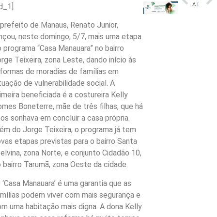
Amazonas dá abono-fardamento de R$ 3,5 mil a policiais e bombeiros
III Semana da Panificação e Confeitaria do Amazonas reúne capacitação, inovação e torneio gastronômico em Manaus
d_1]
prefeito de Manaus, Renato Junior,
nçou, neste domingo, 5/7, mais uma etapa
 programa “Casa Manauara” no bairro
rge Teixeira, zona Leste, dando início às
eformas de moradias de famílias em
tuação de vulnerabilidade social. A
imeira beneficiada é a costureira Kelly
mes Boneterre, mãe de três filhas, que há
os sonhava em concluir a casa própria.
ém do Jorge Teixeira, o programa já tem
vas etapas previstas para o bairro Santa
elvina, zona Norte, e conjunto Cidadão 10,
 bairro Tarumã, zona Oeste da cidade.
 ‘Casa Manauara’ é uma garantia que as
amílias podem viver com mais segurança e
m uma habitação mais digna. A dona Kelly