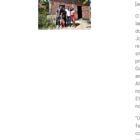
[a
O 
la
do
Jo
r
si
pr
Go
an
Al
no
Et
no
“O
f
co