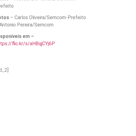
refeito
otos
– Carlos Oliveira/Semcom-Prefeito
 Antonio Pereira/Semcom
isponíveis em –
tps://flic.kr/s/aHBqjCYj6P
d_2]