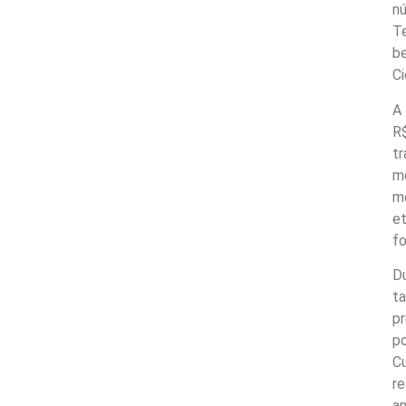
nú
Te
b
Ci
A
R
tr
m
m
et
fo
Du
t
pr
p
Cu
re
a