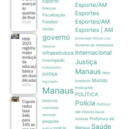
Esporte
Esporte/AM
avançam
finanças
às
Esportes
quartas
Fiscalização
de final
Esportes/AM
Futebol
05/08
Esportes | AM
Gestão
governo
Governador Wilson Lima
Ideb
2025
Governo do Amazonas
indústria
registra
Internacional
infraestrutura
maior
evolução
investigação
Justiça
da
educação
investimento
Manaus
básica
justiça
Meio
em duas
Mundo
décadas
Ambiente
legislação
05/08
Manaus
Politica/AM
POLÍTICA
Medicina
Polícia
Copom
Política |
reduz
mobilidade
taxa
AM
Prefeito David
operação
Selic
Prefeitura de
Almeida
para
pesquisa
Saúde
14% ao
Manaus
polícia
policia