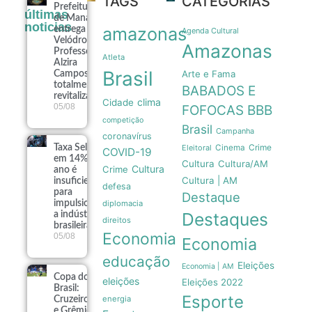
TAGS
CATEGORIAS
Prefeitura
últimas
de Manaus
noticias
amazonas
entrega
Agenda Cultural
Velódromo
Amazonas
Professora
Atleta
Alzira
Brasil
Arte e Fama
Campos
totalmente
BABADOS E
revitalizado
clima
Cidade
05/08
FOFOCAS
BBB
competição
Brasil
Campanha
coronavírus
Crime
Taxa Selic
Eleitoral
Cinema
COVID-19
em 14% ao
Cultura
Cultura/AM
Cultura
Crime
ano é
Cultura | AM
insuficiente
defesa
para
Destaque
impulsionar
diplomacia
Destaques
a indústria
direitos
brasileira
Economia
05/08
Economia
educação
Eleições
Economia | AM
Copa do
eleições
Eleições 2022
Brasil:
Esporte
energia
Cruzeiro
e Grêmio