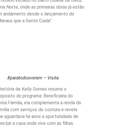
modelo iniciado no bairro Cidade de Deus,
na Norte, onde as primeiras obras já estão
m andamento desde o lançamento do
anaus que a Gente Cuida”.
#paratodosverem – Visita
história de Kelly Gomes resume o
opósito do programa. Beneficiária do
lsa Família, ela complementa a renda da
mília com serviços de costura e revela
ue aguardava há anos a oportunidade de
ncluir a casa onde vive com as filhas.