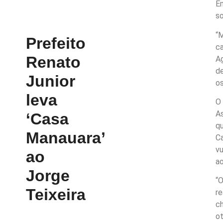
E
s
“
Prefeito
ca
Renato
Ag
de
Junior
os
leva
O 
As
‘Casa
qu
Manauara’
Ca
vu
ao
ao
Jorge
“O
Teixeira
r
c
ot