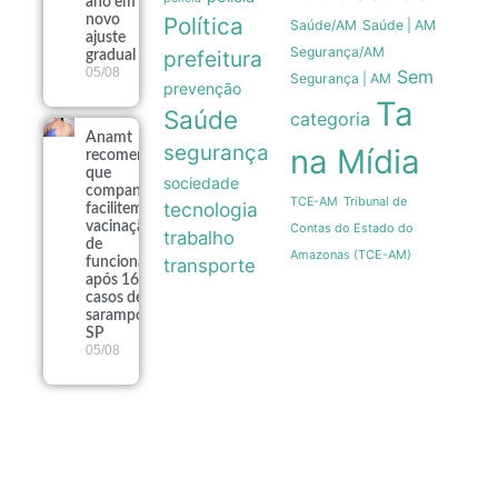
ano em
novo
Política
Saúde/AM
Saúde | AM
ajuste
Segurança/AM
prefeitura
gradual
05/08
Sem
Segurança | AM
prevenção
Ta
Saúde
categoria
Anamt
segurança
na Mídia
recomenda
que
sociedade
companhias
Tribunal de
TCE-AM
tecnologia
facilitem
vacinação
Contas do Estado do
trabalho
de
Amazonas (TCE-AM)
funcionários
transporte
após 16
casos de
sarampo em
SP
05/08