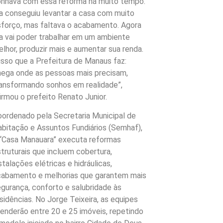
onhava com essa reforma há muito tempo.
a conseguiu levantar a casa com muito
sforço, mas faltava o acabamento. Agora
a vai poder trabalhar em um ambiente
lhor, produzir mais e aumentar sua renda.
isso que a Prefeitura de Manaus faz:
hega onde as pessoas mais precisam,
ransformando sonhos em realidade”,
irmou o prefeito Renato Junior.
oordenado pela Secretaria Municipal de
bitação e Assuntos Fundiários (Semhaf),
 “Casa Manauara” executa reformas
truturais que incluem cobertura,
stalações elétricas e hidráulicas,
cabamento e melhorias que garantem mais
gurança, conforto e salubridade às
sidências. No Jorge Teixeira, as equipes
enderão entre 20 e 25 imóveis, repetindo