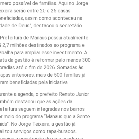
mero possível de famílias. Aqui no Jorge
ixeira serão entre 20 e 25 casas
eneficiadas, assim como aconteceu na
dade de Deus”, destacou o secretário.
 Prefeitura de Manaus possui atualmente
$ 2,7 milhões destinados ao programa e
abalha para ampliar esse investimento. A
eta da gestão é reformar pelo menos 300
oradias até o fim de 2026. Somadas às
apas anteriores, mais de 500 famílias já
ram beneficiadas pela iniciativa.
rante a agenda, o prefeito Renato Junior
ambém destacou que as ações da
efeitura seguem integradas nos bairros
or meio do programa “Manaus que a Gente
ida”. No Jorge Teixeira, a gestão já
alizou serviços como tapa-buracos,
nunciou a construção de uma quadra na