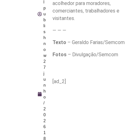
l
acolhedor para moradores,
p
comerciantes, trabalhadores e
u
visitantes.
b
li
— — —
s
h
Texto
– Geraldo Farias/Semcom
n
o
Fotos
– Divulgação/Semcom
w
2
7
j
u
[ad_2]
n
h
o
/
2
0
2
6
1
8