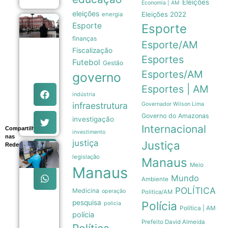
Eleições
Economia | AM
eleições
Eleições 2022
energia
Pressão
Esporte
Esporte
popular
finanças
e
Esporte/AM
memória
Fiscalização
das
Esportes
Futebol
Gestão
Malvinas
forçam
Esportes/AM
governo
Milei a
Esportes | AM
recuar
indústria
sobre
infraestrutura
venda
Governador Wilson Lima
de terras
Governo do Amazonas
investigação
06/08
Internacional
Compartilhe
investimento
nas
justiça
Justiça
Redes
Sexta-feira
legislação
em Manaus
Manaus
Meio
tem 639
Manaus
vagas de
Mundo
Ambiente
emprego
POLÍTICA
Medicina
abertas
operação
Politica/AM
pelo Sine
pesquisa
Polícia
policia
com
Política | AM
polícia
orientações
Prefeito David Almeida
aos