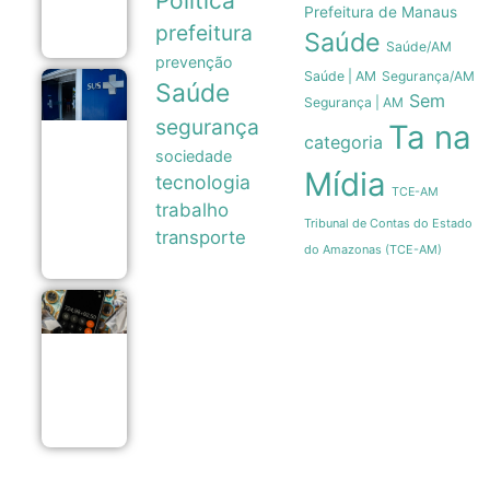
Política
candidatos
Prefeitura de Manaus
06/08
prefeitura
Saúde
Saúde/AM
prevenção
Saúde | AM
Segurança/AM
Saúde
Estudo
Sem
Segurança | AM
mostra que
segurança
Trikafta
Ta na
categoria
derrubou
sociedade
em 85% as
Mídia
internações
tecnologia
TCE-AM
por fibrose
trabalho
cística no
Tribunal de Contas do Estado
SUS
transporte
06/08
do Amazonas (TCE-AM)
Endividamento
das famílias
brasileiras
atinge recorde
de 82% em
julho
06/08