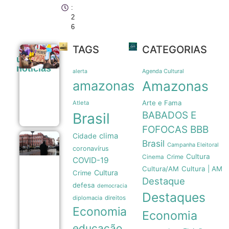
:
2
6
TAGS
CATEGORIAS
Sobrecarga
últimas
doméstica e
noticias
dependência
Agenda Cultural
alerta
mantêm
amazonas
Amazonas
mulheres em
ciclos de
Arte e Fama
violência
Atleta
07/08
BABADOS E
Brasil
FOFOCAS
BBB
clima
Cidade
Pressão
Brasil
Campanha Eleitoral
coronavírus
popular e
Cultura
Crime
memória
Cinema
COVID-19
nacional
Cultura/AM
Cultura | AM
Cultura
Crime
forçam
Destaque
recuo de
defesa
democracia
Milei sobre
Destaques
venda de
diplomacia
direitos
terras a
Economia
Economia
estrangeiros
06/08
educação