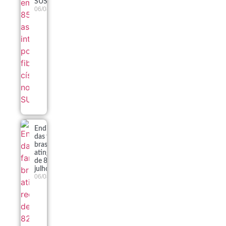
SUS
06/08
Endividamento
das famílias
brasileiras
atinge recorde
de 82% em
julho
06/08