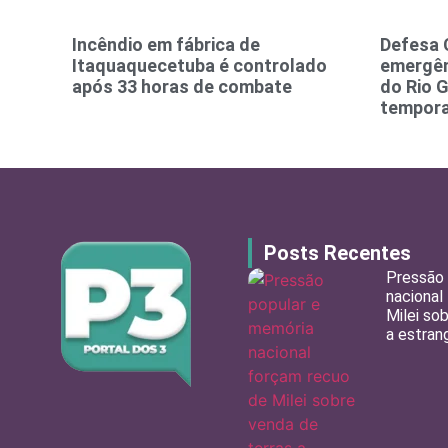
Incêndio em fábrica de
Defesa 
Itaquaquecetuba é controlado
emergên
após 33 horas de combate
do Rio 
tempora
Posts Recentes
Pressão 
nacional
Milei so
a estran