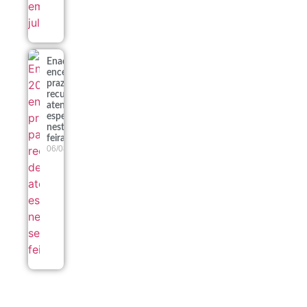
Enade 2026
encerra
prazo para
recursos de
atendimento
especializado
nesta sexta-
feira
06/08