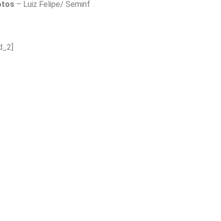
otos
– Luiz Felipe/ Seminf
d_2]