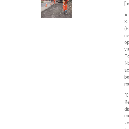
[a
A 
Se
(S
ne
op
vi
To
No
aç
ba
ma
“C
Re
di
me
ve