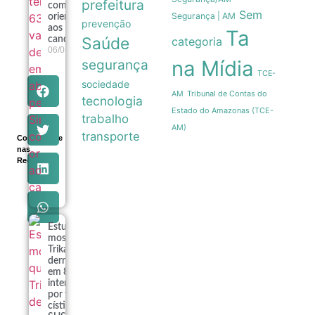
prefeitura
com
Sem
Segurança | AM
orientações
prevenção
aos
Ta
Saúde
categoria
candidatos
06/08
na Mídia
segurança
TCE-
sociedade
Tribunal de Contas do
AM
tecnologia
Estado do Amazonas (TCE-
trabalho
AM)
transporte
Compartilhe
nas
Redes
Estudo
mostra que
Trikafta
derrubou
em 85% as
internações
por fibrose
cística no