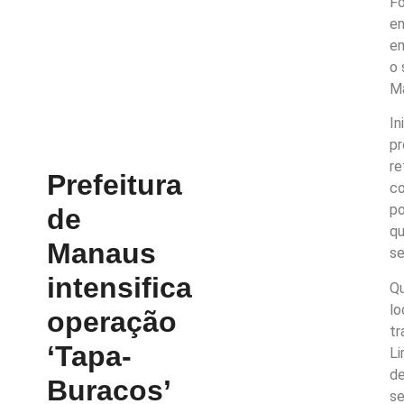
Fo
en
em
o 
Ma
In
pr
re
Prefeitura
co
po
de
qu
Manaus
se
intensifica
Qu
lo
operação
tr
‘Tapa-
Li
de
Buracos’
se