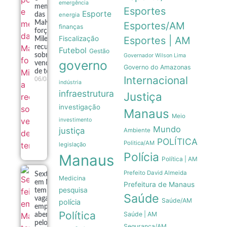
emergência
memória
Esportes
Esporte
energia
das
Malvinas
Esportes/AM
finanças
forçam
Fiscalização
Esportes | AM
Milei a
recuar
Futebol
Gestão
sobre
Governador Wilson Lima
governo
venda
Governo do Amazonas
de terras
Internacional
06/08
indústria
infraestrutura
Justiça
investigação
Manaus
Meio
investimento
Mundo
justiça
Ambiente
POLÍTICA
Politica/AM
legislação
Polícia
Manaus
Política | AM
Prefeito David Almeida
Sexta-feira
Medicina
em Manaus
Prefeitura de Manaus
pesquisa
tem 639
Saúde
vagas de
Saúde/AM
polícia
emprego
Política
Saúde | AM
abertas
pelo Sine
Segurança/AM