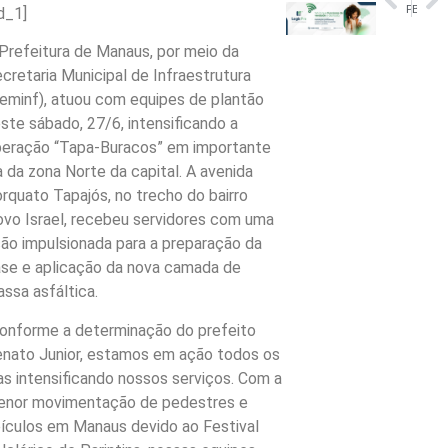
Professora Maria do Carmo reúne tropa do PL em Parintins
Brasil faz penúltimo treino e viaja para o Texas onde enfrenta Japão
d_1]
Prefeitura de Manaus, por meio da
cretaria Municipal de Infraestrutura
eminf), atuou com equipes de plantão
ste sábado, 27/6, intensificando a
eração “Tapa-Buracos” em importante
a da zona Norte da capital. A avenida
rquato Tapajós, no trecho do bairro
vo Israel, recebeu servidores com uma
ão impulsionada para a preparação da
se e aplicação da nova camada de
ssa asfáltica.
onforme a determinação do prefeito
nato Junior, estamos em ação todos os
as intensificando nossos serviços. Com a
nor movimentação de pedestres e
ículos em Manaus devido ao Festival