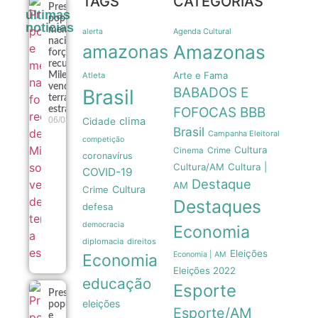
TAGS
CATEGORIAS
Pressão
últimas
popular e
noticias
memória
Agenda Cultural
alerta
nacional
amazonas
Amazonas
forçam
recuo de
Arte e Fama
Milei sobre
Atleta
venda de
BABADOS E
Brasil
terras a
estrangeiros
FOFOCAS
BBB
06/08
clima
Cidade
Brasil
Campanha Eleitoral
competição
Cultura
Crime
Cinema
coronavírus
Cultura/AM
Cultura |
COVID-19
Destaque
AM
Cultura
Crime
Destaques
defesa
democracia
Economia
diplomacia
direitos
Eleições
Economia | AM
Economia
Eleições 2022
educação
Esporte
Pressão
eleições
popular
Esporte/AM
e