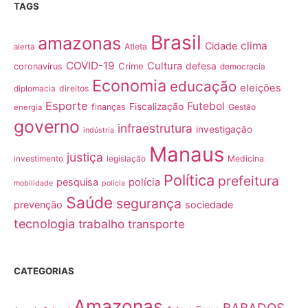
TAGS
Brasil
amazonas
clima
Cidade
Atleta
alerta
COVID-19
Cultura
Crime
defesa
coronavírus
democracia
Economia
educação
eleições
direitos
diplomacia
Esporte
Futebol
Fiscalização
finanças
Gestão
energia
governo
infraestrutura
investigação
indústria
Manaus
justiça
Medicina
investimento
legislação
Política
prefeitura
pesquisa
polícia
mobilidade
policia
Saúde
segurança
prevenção
sociedade
tecnologia
trabalho
transporte
CATEGORIAS
Amazonas