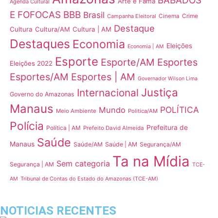
BABADOS
Arte e Fama
Agenda Cultural
E FOFOCAS
BBB
Brasil
Crime
Campanha Eleitoral
Cinema
Destaque
Cultura
Cultura/AM
Cultura | AM
Destaques
Economia
Eleições
Economia | AM
Esporte
Esporte/AM
Esportes
Eleições 2022
Esportes/AM
Esportes | AM
Governador Wilson Lima
Justiça
Internacional
Governo do Amazonas
Manaus
POLÍTICA
Mundo
Meio Ambiente
Politica/AM
Polícia
Prefeitura de
Política | AM
Prefeito David Almeida
Saúde
Manaus
Saúde/AM
Saúde | AM
Segurança/AM
Ta na Mídia
Sem categoria
Segurança | AM
TCE-
Tribunal de Contas do Estado do Amazonas (TCE-AM)
AM
NOTICIAS RECENTES