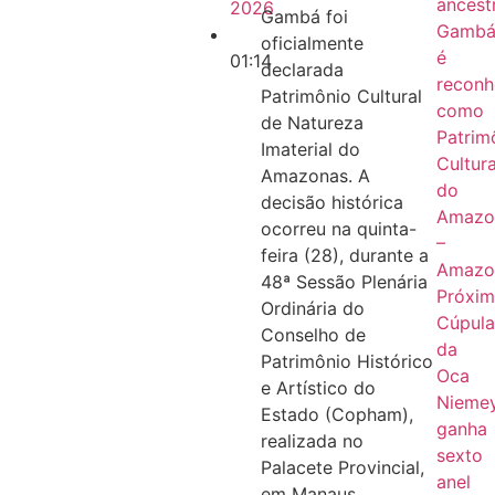
ancestr
2026
Gambá foi
Gamb
oficialmente
é
01:14
declarada
reconh
Patrimônio Cultural
como
de Natureza
Patrim
Imaterial do
Cultura
Amazonas. A
do
decisão histórica
Amazo
ocorreu na quinta-
–
feira (28), durante a
Amazo
48ª Sessão Plenária
Próxi
Ordinária do
Cúpula
Conselho de
da
Patrimônio Histórico
Oca
e Artístico do
Nieme
Estado (Copham),
ganha
realizada no
sexto
Palacete Provincial,
anel
em Manaus.