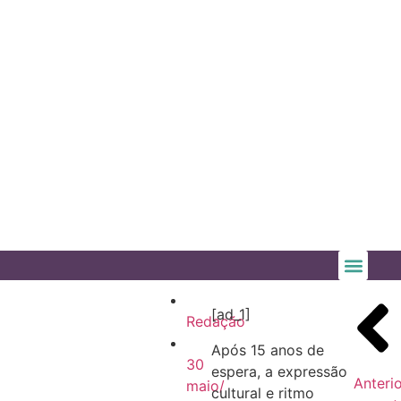
[ad_1]
Redação
Após 15 anos de
30
espera, a expressão
Anterio
maio/
cultural e ritmo