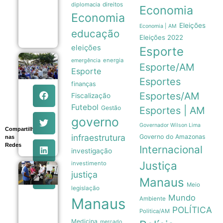
recebe
diplomacia
direitos
Economia
homenagens
Economia
do mundo
esportivo
Eleições
Economia | AM
educação
08/08
Eleições 2022
eleições
Esporte
energia
emergência
Bolerão
Esporte/AM
da
Esporte
Saudade
Esportes
finanças
celebra
Dia dos
Esportes/AM
Fiscalização
Pais com
Futebol
Gestão
Esportes | AM
música e
integração
governo
em
Governador Wilson Lima
Compartilhe
Manaus
infraestrutura
Governo do Amazonas
nas
08/08
Redes
Internacional
investigação
Justiça
investimento
Eleições
justiça
2026:
Manaus
Meio
partidos têm
legislação
até o dia 15
Mundo
Manaus
Ambiente
para
POLÍTICA
oficializar
Politica/AM
candidaturas
Medicina
mercado