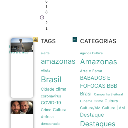
6
1
8
:
2
1
TAGS
CATEGORIAS
Moraes
últimas
mantém
noticias
proibição
alerta
Agenda Cultural
de visitas
amazonas
Amazonas
e nega
encontro
Atleta
Arte e Fama
de
Bolsonaro
Brasil
BABADOS E
com
filhos
FOFOCAS
BBB
clima
Cidade
08/08
Brasil
Campanha Eleitoral
coronavírus
Cultura
Crime
Cinema
COVID-19
Jorge
Cultura/AM
Cultura | AM
Cultura
Crime
Horacio
Destaque
Messi morre
defesa
aos 68 anos
Destaques
democracia
em Rosário e