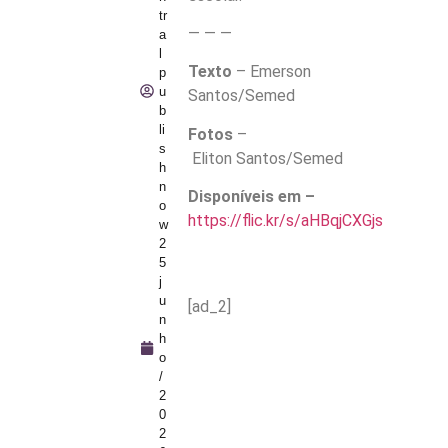
tr
— — —
a
l
Texto
– Emerson
p
u
Santos/Semed
b
li
Fotos
–
s
Eliton Santos/Semed
h
n
Disponíveis em –
o
https://flic.kr/s/aHBqjCXGjs
w
2
5
j
u
[ad_2]
n
h
o
/
2
0
2