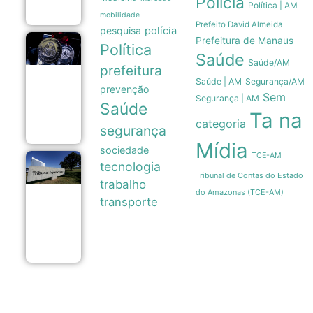
Polícia
08/08
Política | AM
mobilidade
Prefeito David Almeida
pesquisa
polícia
Prefeitura de Manaus
Legado
Política
Saúde
paralímpico:
Saúde/AM
a trajetória
prefeitura
da primeira
Saúde | AM
Segurança/AM
prevenção
medalha do
Sem
Segurança | AM
Brasil em
Saúde
1976
Ta na
categoria
07/08
segurança
Mídia
sociedade
TCE-AM
TSE institui
tecnologia
grupo de
Tribunal de Contas do Estado
trabalho
assessoramento
do Amazonas (TCE-AM)
para vigiar IA e
transporte
fake news nas
eleições de
2026
07/08