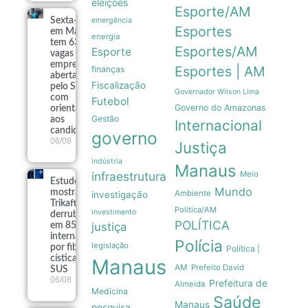
eleições
Esporte/AM
Sexta-feira
emergência
Esportes
em Manaus
energia
tem 639
Esportes/AM
Esporte
vagas de
emprego
Esportes | AM
finanças
abertas
Fiscalização
pelo Sine
Governador Wilson Lima
com
Futebol
Governo do Amazonas
orientações
Gestão
aos
Internacional
candidatos
governo
06/08
Justiça
indústria
Manaus
infraestrutura
Meio
Estudo
Mundo
mostra que
Ambiente
investigação
Trikafta
Politica/AM
investimento
derrubou
POLÍTICA
justiça
em 85% as
internações
Polícia
legislação
por fibrose
Política |
cística no
Manaus
AM
Prefeito David
SUS
06/08
Prefeitura de
Almeida
Medicina
Saúde
Manaus
pesquisa