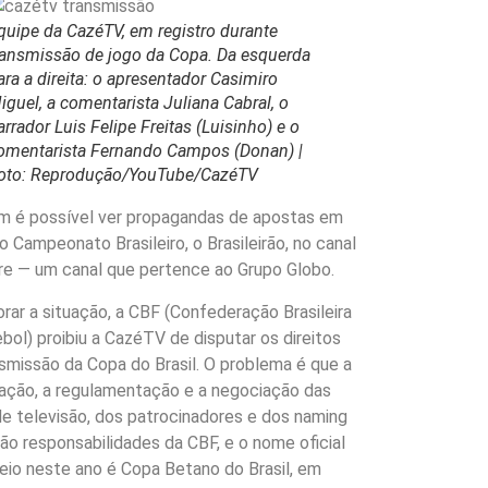
quipe da CazéTV, em registro durante
ransmissão de jogo da Copa. Da esquerda
ara a direita: o apresentador Casimiro
iguel, a comentarista Juliana Cabral, o
arrador Luis Felipe Freitas (Luisinho) e o
omentarista Fernando Campos (Donan) |
oto: Reprodução/YouTube/CazéTV
 é possível ver propagandas de apostas em
o Campeonato Brasileiro, o Brasileirão, no canal
re — um canal que pertence ao Grupo Globo.
orar a situação, a CBF (Confederação Brasileira
bol) proibiu a CazéTV de disputar os direitos
smissão da Copa do Brasil. O problema é que a
ação, a regulamentação e a negociação das
e televisão, dos patrocinadores e dos naming
são responsabilidades da CBF, e o nome oficial
eio neste ano é Copa Betano do Brasil, em