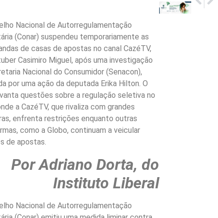
Anthro
Raiv
elho Nacional de Autorregulamentação
tária (Conar) suspendeu temporariamente as
andas de casas de apostas no canal CazéTV,
uber Casimiro Miguel, após uma investigação
etaria Nacional do Consumidor (Senacon),
a por uma ação da deputada Erika Hilton. O
vanta questões sobre a regulação seletiva no
 onde a CazéTV, que rivaliza com grandes
as, enfrenta restrições enquanto outras
rmas, como a Globo, continuam a veicular
s de apostas.
Por Adriano Dorta, do
Instituto Liberal
elho Nacional de Autorregulamentação
tária (Conar) emitiu uma medida liminar contra