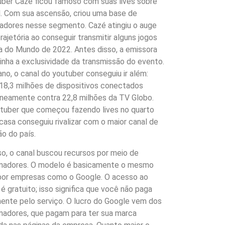
ber Cazé ficou famoso com suas lives sobre
. Com sua ascensão, criou uma base de
adores nesse segmento. Cazé atingiu o auge
rajetória ao conseguir transmitir alguns jogos
 do Mundo de 2022. Antes disso, a emissora
inha a exclusividade da transmissão do evento.
no, o canal do youtuber conseguiu ir além:
 18,3 milhões de dispositivos conectados
neamente contra 22,8 milhões da TV Globo.
tuber que começou fazendo lives no quarto
casa conseguiu rivalizar com o maior canal de
ão do país.
so, o canal buscou recursos por meio de
inadores. O modelo é basicamente o mesmo
por empresas como o Google. O acesso ao
é gratuito; isso significa que você não paga
ente pelo serviço. O lucro do Google vem dos
nadores, que pagam para ter sua marca