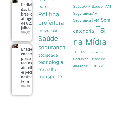
Endividamento
polícia
Saúde/AM
Saúde | AM
das famílias
Política
Segurança/AM
brasileiras
atinge recorde
Sem
Segurança | AM
prefeitura
de 82% em
Ta
julho
prevenção
categoria
06/08
Saúde
na Mídia
segurança
Enade 2026
Tribunal de
TCE-AM
encerra
sociedade
prazo para
Contas do Estado do
tecnologia
recursos de
Amazonas (TCE-AM)
atendimento
trabalho
especializado
transporte
nesta sexta-
feira
06/08