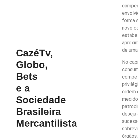
campeo
envolvi
forma s
novo co
estabel
aproxim
de uma 
CazéTv,
No cap
Globo,
consum
Bets
compete
privilé
e a
ordem c
Sociedade
medido 
patroci
Brasileira
deseja 
Mercantilista
sucess
sobrevi
órgãos,