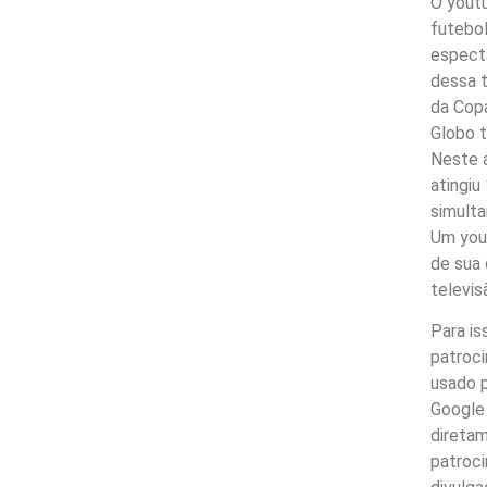
O youtu
futebol
espect
dessa t
da Copa
Globo t
Neste a
atingiu
simulta
Um you
de sua 
televis
Para is
patroc
usado 
Google 
diretam
patroci