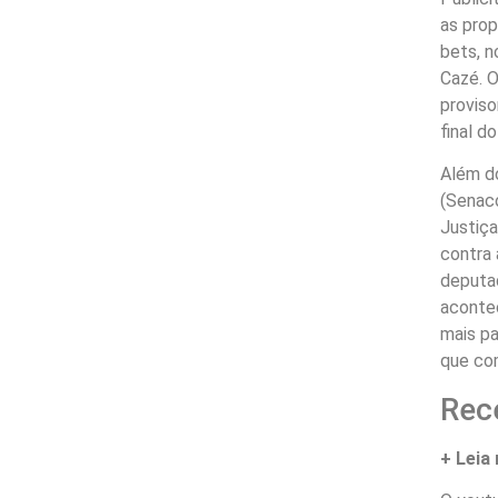
as pro
bets, n
Cazé. O
proviso
final d
Além do
(Senaco
Justiça
contra
deputad
aconte
mais p
que com
Rec
+ Leia