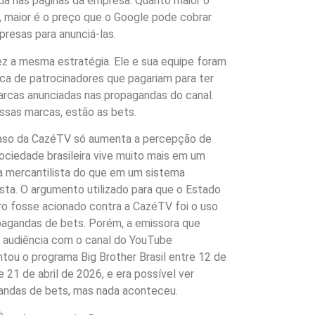
da nas páginas da empresa. Quanto maior o
 maior é o preço que o Google pode cobrar
resas para anunciá-las.
z a mesma estratégia. Ele e sua equipe foram
a de patrocinadores que pagariam para ter
rcas anunciadas nas propagandas do canal.
ssas marcas, estão as bets.
aso da CazéTV só aumenta a percepção de
ociedade brasileira vive muito mais em um
a mercantilista do que em um sistema
ista. O argumento utilizado para que o Estado
iro fosse acionado contra a CazéTV foi o uso
pagandas de bets. Porém, a emissora que
 audiência com o canal do YouTube
tou o programa Big Brother Brasil entre 12 de
 e 21 de abril de 2026, e era possível ver
andas de bets, mas nada aconteceu.