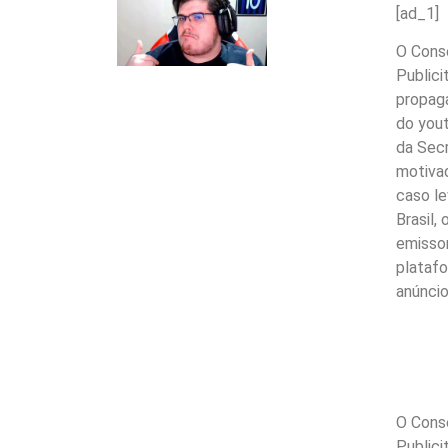
[ad_1]
O Cons
Publici
propag
do yout
da Secr
motivad
caso le
Brasil,
emissor
platafo
anúncio
O Cons
Publici