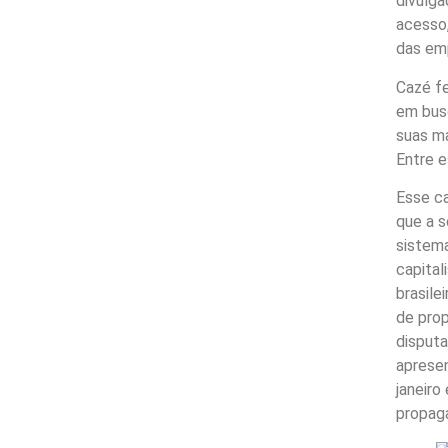
divulga
acesso,
das emp
Cazé fe
em busc
suas ma
Entre e
Esse c
que a s
sistem
capital
brasile
de pro
disputa
apresen
janeiro
propag