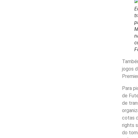
E
t
p
M
n
c
F
Também
jogos d
Premie
Para pi
de Fute
de tran
organiz
cotas d
rights 
do torn