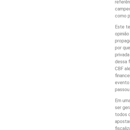
referên
campeo
como pa
Este te
opinião
propaga
por que
privada
dessa f
CBF ale
finance
evento 
passou 
Em uma 
ser ger
todos o
apostas
fiscali