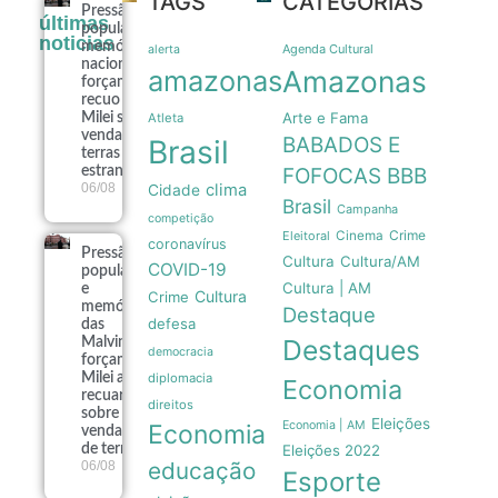
TAGS
CATEGORIAS
pic e Pentágono: emails revelam disputa por uso de IA
a faz mal ao coração? O que a ciência descobriu sobre esse risco
Pressão
últimas
popular e
noticias
memória
Agenda Cultural
alerta
nacional
amazonas
Amazonas
forçam
recuo de
Arte e Fama
Milei sobre
Atleta
venda de
BABADOS E
Brasil
terras a
estrangeiros
FOFOCAS
BBB
06/08
clima
Cidade
Brasil
Campanha
competição
Crime
Eleitoral
Cinema
coronavírus
Pressão
Cultura
Cultura/AM
COVID-19
popular
Cultura | AM
e
Cultura
Crime
memória
Destaque
defesa
das
Destaques
Malvinas
democracia
forçam
Milei a
diplomacia
Economia
recuar
direitos
sobre
Eleições
Economia | AM
Economia
venda
de terras
Eleições 2022
educação
06/08
Esporte