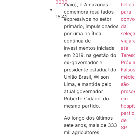
2026
maio), o Amazonas
helicó
comemora resultados
para
15:42
expressivos no setor
convo
primário, impulsionados
da
por uma política
seleç
contínua de
viaja
investimentos iniciada
até
em 2019, na gestão do
Teres
ex-governador e
Próxi
presidente estadual do
Falso
União Brasil, Wilson
médic
Lima, e mantida pelo
são
atual governador
preso
Roberto Cidade, do
em
mesmo partido.
hospit
partic
Ao longo dos últimos
de
sete anos, mais de 333
SP
mil agricultores