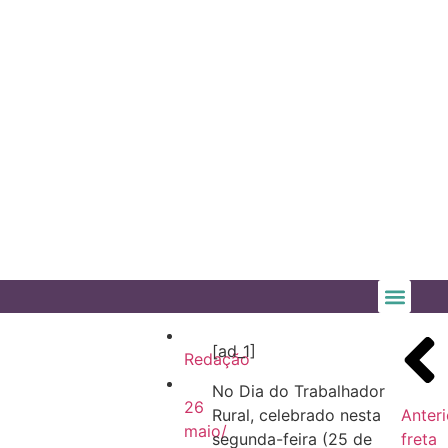
[ad_1]
Redação
No Dia do Trabalhador
26
Rural, celebrado nesta
Anteri
maio/
segunda-feira (25 de
freta