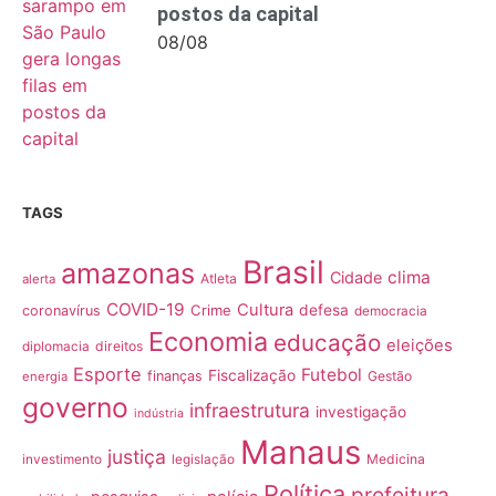
postos da capital
08/08
TAGS
Brasil
amazonas
clima
Cidade
Atleta
alerta
COVID-19
Cultura
Crime
defesa
coronavírus
democracia
Economia
educação
eleições
direitos
diplomacia
Esporte
Futebol
Fiscalização
finanças
Gestão
energia
governo
infraestrutura
investigação
indústria
Manaus
justiça
Medicina
investimento
legislação
Política
prefeitura