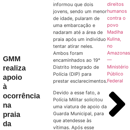
direitos
informou que dois
humanos
jovens, sendo um menor
contra o
de idade, pularam de
povo
uma embarcação e
Madiha
nadaram até a área de
Kulina,
praia após um indivíduo
no
tentar atirar neles.
Amazona
Ambos foram
GMM
—
encaminhados ao 19°
realiza
Ministério
Distrito Integrado de
Público
Polícia (DIP) para
apoio
Federal
prestar esclarecimentos.
à
Devido a esse fato, a
ocorrência
Polícia Militar solicitou
na
uma viatura de apoio da
praia
Guarda Municipal, para
que atendesse às
da
vítimas. Após esse