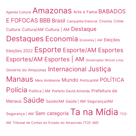
Amazonas
BABADOS
Arte e Fama
Agenda Cultural
E FOFOCAS
BBB
Brasil
Crime
Campanha Eleitoral
Cinema
Destaque
Cultura
Cultura/AM
Cultura | AM
Destaques
Economia
Eleições
Economia | AM
Esporte
Esporte/AM
Esportes
Eleições 2022
Esportes/AM
Esportes | AM
Governador Wilson Lima
Justiça
Internacional
Governo do Amazonas
Manaus
POLÍTICA
Mundo
Meio Ambiente
Politica/AM
Polícia
Prefeitura de
Política | AM
Prefeito David Almeida
Saúde
Manaus
Saúde/AM
Saúde | AM
Segurança/AM
Ta na Mídia
Sem categoria
Segurança | AM
TCE-
Tribunal de Contas do Estado do Amazonas (TCE-AM)
AM