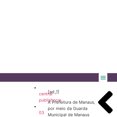
[ad_1]
central
publishnow
A Prefeitura de Manaus,
por meio da Guarda
03
Municipal de Manaus