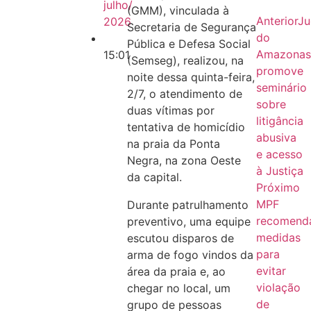
julho/
(GMM), vinculada à
Anterior
Ju
2026
Secretaria de Segurança
do
Pública e Defesa Social
Amazona
15:01
(Semseg), realizou, na
promove
noite dessa quinta-feira,
seminário
2/7, o atendimento de
sobre
duas vítimas por
litigância
tentativa de homicídio
abusiva
na praia da Ponta
e acesso
Negra, na zona Oeste
à Justiça
da capital.
Próximo
MPF
Durante patrulhamento
recomend
preventivo, uma equipe
medidas
escutou disparos de
para
arma de fogo vindos da
evitar
área da praia e, ao
violação
chegar no local, um
de
grupo de pessoas