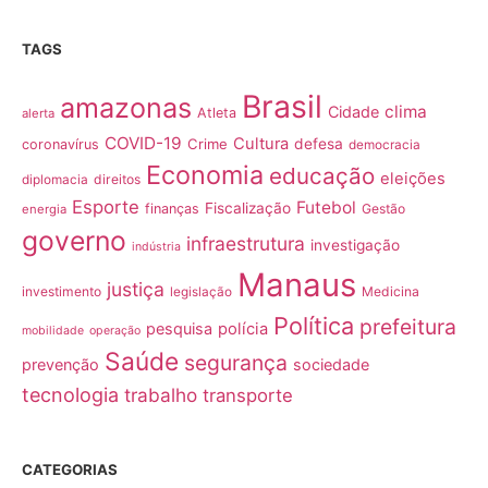
TAGS
Brasil
amazonas
clima
Cidade
Atleta
alerta
COVID-19
Cultura
Crime
defesa
coronavírus
democracia
Economia
educação
eleições
direitos
diplomacia
Esporte
Futebol
Fiscalização
finanças
Gestão
energia
governo
infraestrutura
investigação
indústria
Manaus
justiça
investimento
Medicina
legislação
Política
prefeitura
pesquisa
polícia
mobilidade
operação
Saúde
segurança
prevenção
sociedade
tecnologia
trabalho
transporte
CATEGORIAS