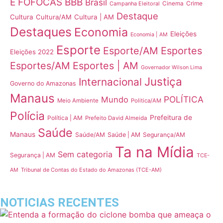
E FOFOCAS
BBB
Brasil
Crime
Campanha Eleitoral
Cinema
Destaque
Cultura
Cultura/AM
Cultura | AM
Destaques
Economia
Eleições
Economia | AM
Esporte
Esporte/AM
Esportes
Eleições 2022
Esportes/AM
Esportes | AM
Governador Wilson Lima
Justiça
Internacional
Governo do Amazonas
Manaus
POLÍTICA
Mundo
Meio Ambiente
Politica/AM
Polícia
Prefeitura de
Política | AM
Prefeito David Almeida
Saúde
Manaus
Saúde/AM
Saúde | AM
Segurança/AM
Ta na Mídia
Sem categoria
Segurança | AM
TCE-
Tribunal de Contas do Estado do Amazonas (TCE-AM)
AM
NOTICIAS RECENTES