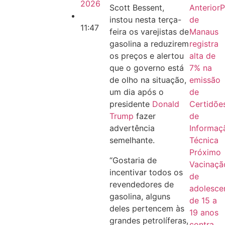
2026
Anterior
P
Scott Bessent,
de
instou nesta terça-
11:47
Manaus
feira os varejistas de
registra
gasolina a reduzirem
alta de
os preços e alertou
7% na
que o governo está
emissão
de olho na situação,
de
um dia após o
Certidõe
presidente
Donald
de
Trump
fazer
Informaç
advertência
Técnica
semelhante.
Próximo
“Gostaria de
Vacinaçã
incentivar todos os
de
revendedores de
adolesce
gasolina, alguns
de 15 a
deles pertencem às
19 anos
grandes petrolíferas,
contra