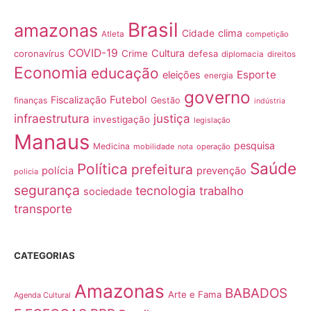
Brasil
amazonas
clima
Cidade
Atleta
competição
COVID-19
Cultura
coronavírus
Crime
defesa
diplomacia
direitos
Economia
educação
Esporte
eleições
energia
governo
Futebol
Fiscalização
finanças
Gestão
indústria
infraestrutura
justiça
investigação
legislação
Manaus
pesquisa
Medicina
mobilidade
operação
nota
Saúde
Política
prefeitura
polícia
prevenção
policia
segurança
tecnologia
trabalho
sociedade
transporte
CATEGORIAS
Amazonas
BABADOS
Arte e Fama
Agenda Cultural