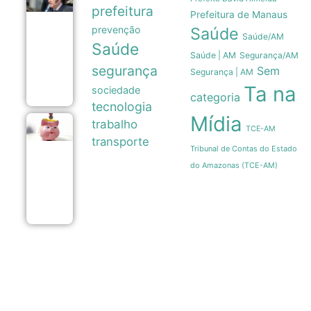
Milei recua
prefeitura
Prefeitura de Manaus
e retira
prevenção
Saúde
venda de
Saúde/AM
terras
Saúde
queimadas
Saúde | AM
Segurança/AM
de projeto
segurança
Sem
Segurança | AM
no Senado
07/08
Ta na
sociedade
categoria
tecnologia
Mídia
trabalho
Poupança
TCE-AM
registra
transporte
saída
Tribunal de Contas do Estado
líquida de
do Amazonas (TCE-AM)
R$ 7,15
bilhões
em julho
07/08