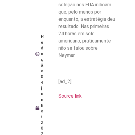
seleção nos EUA indicam
que, pelo menos por
enquanto, a estratégia deu
resultado. Nas primeiras
24 horas em solo
R
americano, praticamente
e
não se falou sobre
d
a
Neymar.
ç
ã
o
0
[ad_2]
4
j
u
Source link
n
h
o
/
2
0
2