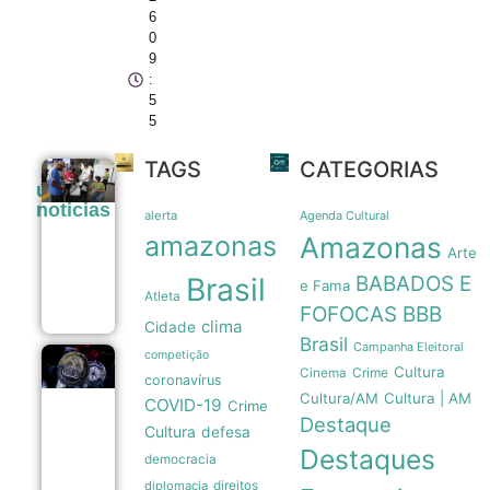
6
0
9
:
5
5
TAGS
CATEGORIAS
Eleições
últimas
2026:
noticias
partidos têm
alerta
Agenda Cultural
até o dia 15
amazonas
Amazonas
para
Arte
oficializar
Brasil
BABADOS E
candidaturas
e Fama
Atleta
08/08
FOFOCAS
BBB
clima
Cidade
Brasil
Campanha Eleitoral
competição
Legado
Cultura
Crime
Cinema
coronavírus
paralímpico:
Cultura/AM
Cultura | AM
a trajetória
COVID-19
Crime
da primeira
Destaque
Cultura
defesa
medalha do
Destaques
Brasil em
democracia
1976
07/08
diplomacia
direitos