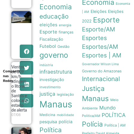
Economia
Economia
Economia
Eleições
Eleições
| AM
educação
TSE institui
Esporte
2022
grupo de
eleições
energia
assessoramento
Esporte/AM
para vigiar IA e
Esporte
finanças
fake news nas
Esportes
Fiscalização
eleições de
2026
Esportes/AM
Futebol
Gestão
07/08
governo
Esportes | AM
Governador Wilson Lima
indústria
Ventos
infraestrutura
Governo do Amazonas
Compartilhe
de 109
nas
km/h
Internacional
investigação
Redes
atingem
o litoral
Justiça
investimento
de
justiça
legislação
Santos e
Manaus
Meio
colocam
Manaus
estado
Mundo
Ambiente
de alerta
POLÍTICA
Medicina
07/08
mobilidade
Politica/AM
pesquisa
polícia
Polícia
Política | AM
Política
Governo
Prefeito David Almeida