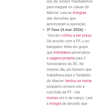
uso de fundos fraudulentos
para maquiar os caixas do
Master. Leia as
íntegras
das decisões que
autorizaram a operação;
3ª fase (4.mar.2026)
–
Vorcaro
voltou a ser preso
.
De acordo com a PF, o ex-
banqueiro tinha um grupo
que
intimidava
adversários
e
pagava propina
para 2
funcionários do BC. No
mesmo dia, um homem que
trabalhava para o fundador
do Master
tentou se matar
enquanto estava sob a
custódia da PF –ele
morreu
em 6 de março. Leia
a
íntegra
da decisão que