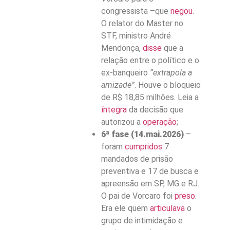
congressista –que
negou
.
O relator do Master no
STF, ministro André
Mendonça,
disse
que a
relação entre o político e o
ex-banqueiro
“extrapola a
amizade”
. Houve o bloqueio
de R$ 18,85 milhões. Leia a
íntegra
da decisão que
autorizou a
operação
;
6ª fase (14.mai.2026)
–
foram
cumpridos
7
mandados de prisão
preventiva e 17 de busca e
apreensão em SP, MG e RJ.
O pai de Vorcaro foi
preso
.
Era ele quem
articulava
o
grupo de intimidação e