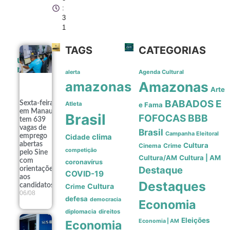
:
3
1
TAGS
CATEGORIAS
últimas
noticias
Agenda Cultural
alerta
amazonas
Amazonas
Arte
BABADOS E
Sexta-feira
Atleta
e Fama
em Manaus
Brasil
FOFOCAS
BBB
tem 639
vagas de
Brasil
Campanha Eleitoral
emprego
clima
Cidade
abertas
Cultura
Crime
Cinema
competição
pelo Sine
Cultura/AM
Cultura | AM
com
coronavírus
Destaque
orientações
COVID-19
aos
Destaques
candidatos
Cultura
Crime
06/08
defesa
democracia
Economia
diplomacia
direitos
Eleições
Economia | AM
Economia