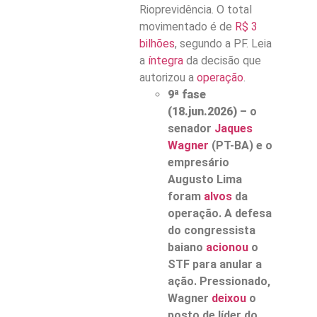
Rioprevidência. O total
movimentado é de
R$ 3
bilhões
, segundo a PF. Leia
a
íntegra
da decisão que
autorizou a
operação
.
9ª fase
(18.jun.2026)
– o
senador
Jaques
Wagner
(PT-BA) e o
empresário
Augusto Lima
foram
alvos
da
operação. A defesa
do congressista
baiano
acionou
o
STF para anular a
ação. Pressionado,
Wagner
deixou
o
posto de líder do