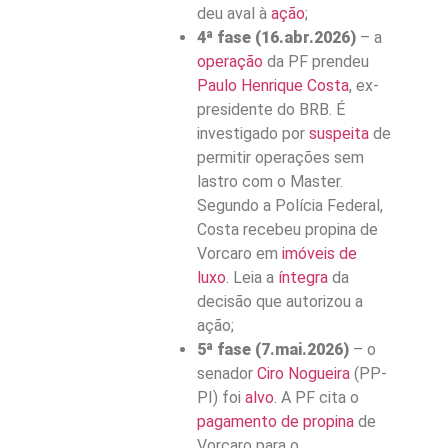
deu aval à
ação
;
4ª fase (16.abr.2026)
– a
operação
da PF prendeu
Paulo Henrique Costa
, ex-
presidente do BRB. É
investigado por
suspeita
de
permitir operações sem
lastro com o Master.
Segundo a Polícia Federal,
Costa recebeu propina de
Vorcaro em
imóveis de
luxo
. Leia a
íntegra
da
decisão que autorizou a
ação;
5ª fase (7.mai.2026)
– o
senador
Ciro Nogueira
(PP-
PI) foi
alvo
. A PF cita o
pagamento de propina
de
Vorcaro para o