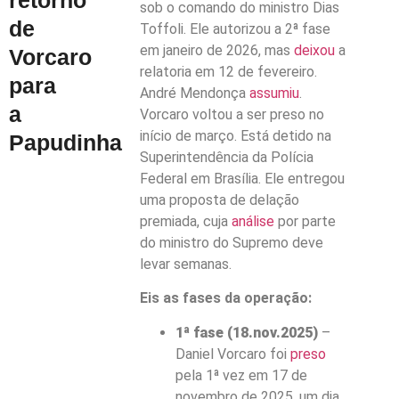
retorno
sob o comando do ministro Dias
de
Toffoli. Ele autorizou a 2ª fase
em janeiro de 2026, mas
deixou
a
Vorcaro
relatoria em 12 de fevereiro.
para
André Mendonça
assumiu
.
a
Vorcaro voltou a ser preso no
início de março. Está detido na
Papudinha
Superintendência da Polícia
Federal em Brasília. Ele entregou
uma proposta de delação
premiada, cuja
análise
por parte
do ministro do Supremo deve
levar semanas.
Eis as fases da operação:
1ª fase (18.nov.2025)
–
Daniel Vorcaro foi
preso
pela 1ª vez em 17 de
novembro de 2025, um dia