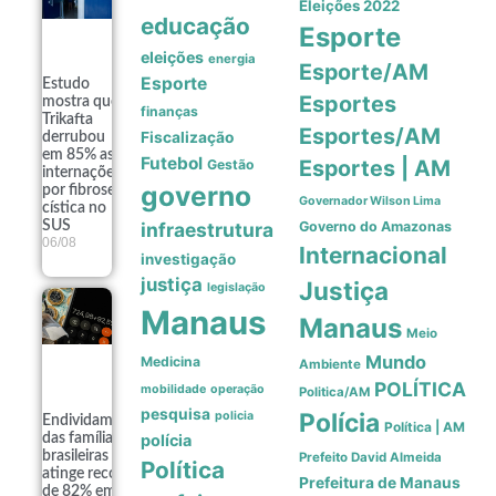
Eleições 2022
educação
Esporte
eleições
energia
Esporte/AM
Esporte
Estudo
Esportes
mostra que
finanças
Trikafta
Esportes/AM
Fiscalização
derrubou
em 85% as
Futebol
Esportes | AM
Gestão
internações
governo
por fibrose
Governador Wilson Lima
cística no
SUS
infraestrutura
Governo do Amazonas
06/08
Internacional
investigação
justiça
Justiça
legislação
Manaus
Manaus
Meio
Mundo
Medicina
Ambiente
POLÍTICA
mobilidade
operação
Politica/AM
pesquisa
Polícia
policia
Endividamento
Política | AM
das famílias
polícia
brasileiras
Prefeito David Almeida
Política
atinge recorde
Prefeitura de Manaus
de 82% em