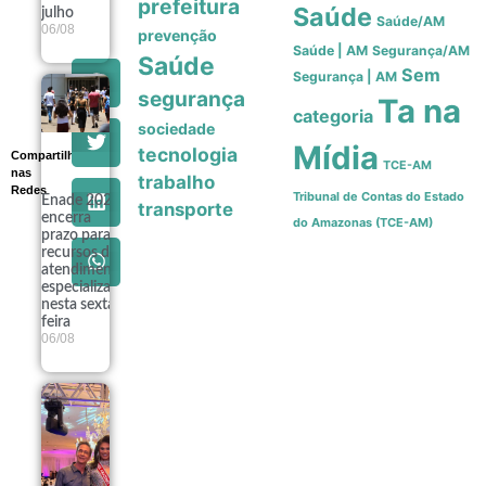
prefeitura
Saúde
julho
Saúde/AM
06/08
prevenção
Saúde | AM
Segurança/AM
Saúde
Sem
Segurança | AM
segurança
Ta na
categoria
sociedade
Mídia
tecnologia
Compartilhe
TCE-AM
nas
trabalho
Redes
Tribunal de Contas do Estado
Enade 2026
transporte
encerra
do Amazonas (TCE-AM)
prazo para
recursos de
atendimento
especializado
nesta sexta-
feira
06/08