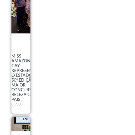
MISS
AMAZONAS
GAY
REPRESENTARÁ
O ESTADO NA
50ª EDIÇÃO DO
MAIOR
CONCURSO DE
BELEZA GAY DO
PAÍS
06/08