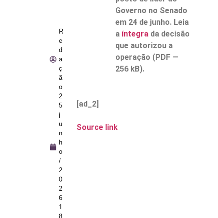
Governo no Senado
em 24 de junho. Leia
R
a
íntegra
da decisão
e
que autorizou a
d
operação (PDF —
a
256 kB).
ç
ã
o
2
[ad_2]
5
j
u
Source link
n
h
o
/
2
0
2
6
1
8