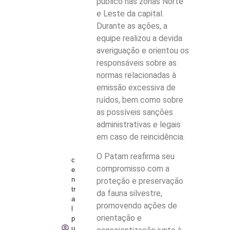
público nas zonas Norte
e Leste da capital.
Durante as ações, a
equipe realizou a devida
averiguação e orientou os
responsáveis sobre as
normas relacionadas à
emissão excessiva de
ruídos, bem como sobre
as possíveis sanções
administrativas e legais
em caso de reincidência.
O Patam reafirma seu
c
compromisso com a
e
n
proteção e preservação
tr
da fauna silvestre,
a
promovendo ações de
l
orientação e
p
u