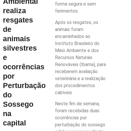
Ambiental
forma segura e sem
realiza
ferimentos.
resgates
Após os resgates, os
de
animais foram
encaminhados ao
animais
Instituto Brasileiro do
silvestres
Meio Ambiente e dos
e
Recursos Naturais
Renováveis (Ibama), para
ocorrências
receberem avaliação
por
veterinária e a realização
Perturbação
dos procedimentos
cabíveis.
do
Sossego
Neste fim de semana,
foram recebidas duas
na
ocorrências por
capital
perturbação do sossego