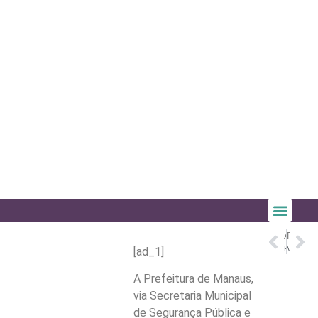
ANTERIOR
PRÓXIMO
Realidade dos manicômios judiciários é tema do Caminhos da Reportagem
Vacina pneumocócica: SUS começa oferta de novo imunizante que amplia proteção; saiba quem pode receber – O Globo
[ad_1]
A Prefeitura de Manaus,
via Secretaria Municipal
de Segurança Pública e