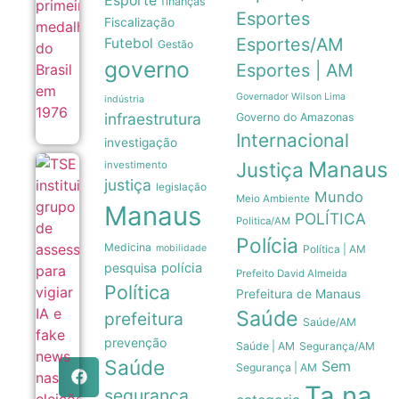
Esporte
finanças
Esportes
Fiscalização
Esportes/AM
Futebol
Gestão
governo
Esportes | AM
Governador Wilson Lima
indústria
infraestrutura
Governo do Amazonas
Internacional
investigação
Manaus
Justiça
investimento
TSE institui
justiça
grupo de
legislação
Mundo
assessoramento
Meio Ambiente
Manaus
para vigiar IA e
POLÍTICA
Politica/AM
fake news nas
Polícia
eleições de
Medicina
mobilidade
Política | AM
2026
pesquisa
polícia
07/08
Prefeito David Almeida
Política
Prefeitura de Manaus
Saúde
prefeitura
Saúde/AM
prevenção
Saúde | AM
Segurança/AM
Saúde
Sem
Segurança | AM
Ta na
segurança