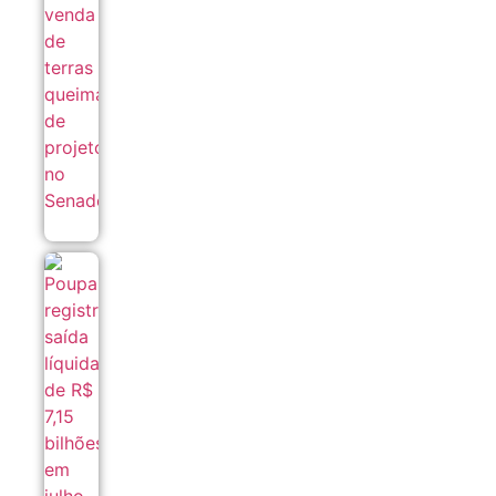
07/08
Poupança
registra
saída
líquida de
R$ 7,15
bilhões
em julho
07/08