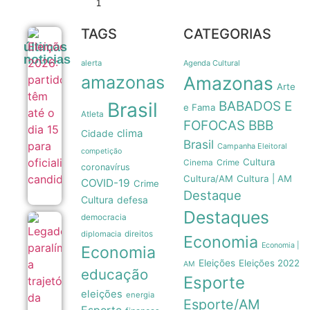
1
TAGS
CATEGORIAS
Eleições
últimas
2026:
noticias
partidos têm
alerta
Agenda Cultural
até o dia 15
amazonas
Amazonas
para
Arte
oficializar
Brasil
BABADOS E
candidaturas
e Fama
Atleta
08/08
FOFOCAS
BBB
clima
Cidade
Brasil
Campanha Eleitoral
competição
Cultura
Crime
Cinema
coronavírus
Cultura/AM
Cultura | AM
COVID-19
Crime
Destaque
Cultura
defesa
Destaques
democracia
Legado
diplomacia
direitos
paralímpico:
Economia
Economia |
a trajetória
Economia
da primeira
Eleições
Eleições 2022
AM
medalha do
educação
Esporte
Brasil em
1976
eleições
energia
07/08
Esporte/AM