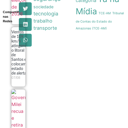
categoria
sociedade
Mídia
Compartilhe
tecnologia
Tribunal
TCE-AM
nas
trabalho
Redes
de Contas do Estado do
transporte
Amazonas (TCE-AM)
Ventos
de 109
km/h
atingem
o litoral
de
Santos e
colocam
estado
de alerta
07/08
Governo
Milei recua
e retira
venda de
terras
queimadas
de projeto
no Senado