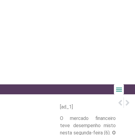
PRÓX
ANTE
Prefeitu
Prefei
[ad_1]
O mercado financeiro
teve desempenho misto
nesta segunda-feira (6).
O