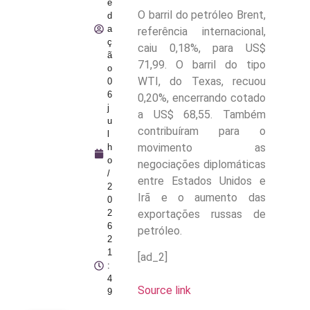
e
O barril do petróleo Brent,
d
a
referência internacional,
ç
caiu 0,18%, para US$
ã
71,99. O barril do tipo
o
WTI, do Texas, recuou
0
6
0,20%, encerrando cotado
j
a US$ 68,55. Também
u
contribuíram para o
l
movimento as
h
o
negociações diplomáticas
/
entre Estados Unidos e
2
Irã e o aumento das
0
exportações russas de
2
6
petróleo.
2
1
[ad_2]
:
4
Source link
9