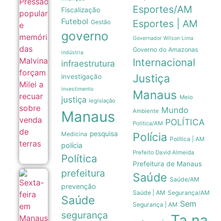
popular
Esportes/AM
Fiscalização
e
memória
Futebol
Esportes | AM
Gestão
das
governo
Malvinas
Governador Wilson Lima
forçam
Governo do Amazonas
Milei a
indústria
recuar
Internacional
infraestrutura
sobre
Justiça
venda
investigação
de terras
investimento
06/08
Manaus
Meio
justiça
legislação
Mundo
Ambiente
Manaus
POLÍTICA
Politica/AM
pesquisa
Medicina
Polícia
Política | AM
polícia
Prefeito David Almeida
Política
Prefeitura de Manaus
prefeitura
Saúde
Sexta-feira
Saúde/AM
em Manaus
prevenção
Saúde | AM
Segurança/AM
tem 639
Saúde
vagas de
Sem
Segurança | AM
emprego
segurança
Ta na
abertas