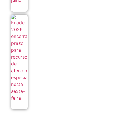
Enade 2026
encerra
prazo para
recursos de
atendimento
especializado
nesta sexta-
feira
06/08