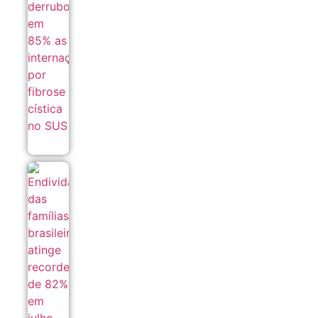
cística no
SUS
06/08
Endividamento
das famílias
brasileiras
atinge recorde
de 82% em
julho
06/08