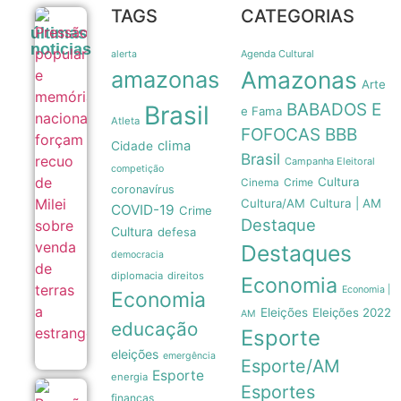
TAGS
CATEGORIAS
Pressão
últimas
popular e
noticias
memória
Agenda Cultural
alerta
nacional
amazonas
Amazonas
forçam
Arte
recuo de
BABADOS E
Brasil
Milei sobre
e Fama
Atleta
venda de
FOFOCAS
BBB
terras a
clima
Cidade
estrangeiros
Brasil
Campanha Eleitoral
06/08
competição
Cultura
Crime
Cinema
coronavírus
Cultura/AM
Cultura | AM
COVID-19
Crime
Destaque
Cultura
defesa
Destaques
democracia
diplomacia
direitos
Economia
Economia |
Economia
Eleições
Eleições 2022
AM
educação
Esporte
eleições
emergência
Esporte/AM
Esporte
energia
Esportes
Pressão
finanças