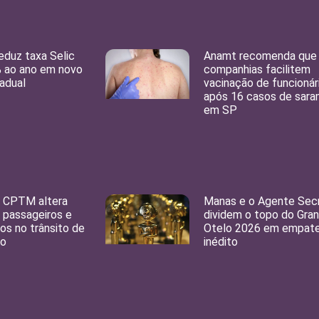
duz taxa Selic
Anamt recomenda que
% ao ano em novo
companhias facilitem
radual
vacinação de funcionár
após 16 casos de sar
em SP
a CPTM altera
Manas e o Agente Sec
e passageiros e
dividem o topo do Gra
os no trânsito de
Otelo 2026 em empat
lo
inédito