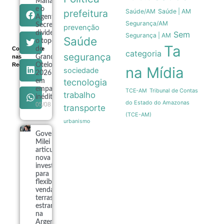
Manas
e o
prefeitura
Saúde/AM
Saúde | AM
Agente
Segurança/AM
Secreto
prevenção
dividem
Sem
Segurança | AM
Saúde
o topo
Ta
Compartilhe
do
categoria
segurança
nas
Grande
Redes
Otelo
na Mídia
sociedade
2026
tecnologia
em
empate
Tribunal de Contas
TCE-AM
trabalho
inédito
do Estado do Amazonas
05/08
transporte
(TCE-AM)
urbanismo
Governo
Milei
articula
nova
investida
para
flexibilizar
venda de
terras a
estrangeiros
na
Argentina