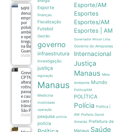
energia
Esporte/AM
Esporte
MPF
Esportes
denuncia
finanças
empresas
Esportes/AM
Fiscalização
por
poluição
Futebol
Esportes | AM
ambiental
Gestão
e operação
Governador Wilson Lima
irregular
governo
Governo do Amazonas
na Baía de
Guanabara
Internacional
infraestrutura
05/08
investigação
Justiça
justiça
Manaus
Greve da
Meio
legislação
CPTM
Mundo
Manaus
altera
Ambiente
rotina de
Politica/AM
passageiros
Medicina
POLÍTICA
e causa
caos no
mobilidade
Polícia
trânsito de
Política |
operação
São Paulo
AM
Prefeito David
05/08
pesquisa
policia
Prefeitura de
Almeida
polícia
Saúde
Política
Manaus