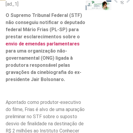
Três brasileiras da flotilha rumo a Gaza são detidas por Israel
CCJ da Câmara adia análise de PEC sobre redução da maioridade penal
[ad_1]
O Supremo Tribunal Federal (STF)
não conseguiu notificar o deputado
federal Mário Frias (PL-SP) para
prestar esclarecimentos sobre o
envio de emendas parlamentares
para uma organização não-
governamental (ONG) ligada à
produtora responsável pelas
gravações da cinebiografia do ex-
presidente Jair Bolsonaro.
Apontado como produtor-executivo
do filme, Frias é alvo de uma apuração
preliminar no STF sobre o suposto
desvio de finalidade na destinação de
R$ 2 milhões ao Instituto Conhecer