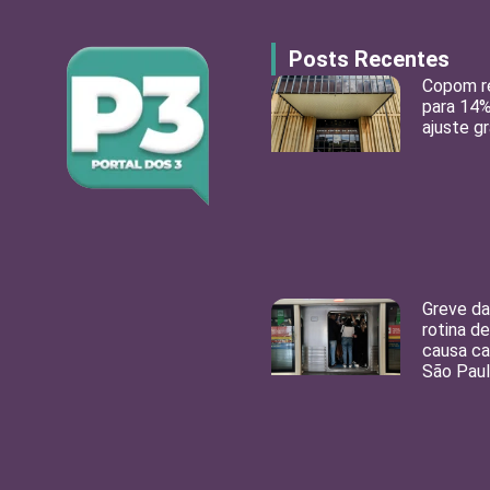
Posts Recentes
Copom re
para 14
ajuste g
Greve d
rotina d
causa ca
São Pau