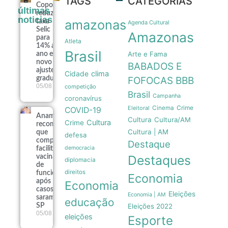
TAGS
CATEGORIAS
Copom
últimas
reduz
noticias
amazonas
taxa
Agenda Cultural
Selic
Amazonas
para
Atleta
14% ao
Brasil
Arte e Fama
ano em
novo
BABADOS E
ajuste
clima
Cidade
gradual
FOFOCAS
BBB
05/08
competição
Brasil
Campanha
coronavírus
Crime
Eleitoral
Cinema
COVID-19
Anamt
Cultura
Cultura/AM
Cultura
Crime
recomenda
Cultura | AM
que
defesa
companhias
Destaque
democracia
facilitem
Destaques
vacinação
diplomacia
de
direitos
funcionários
Economia
após 16
Economia
casos de
Eleições
Economia | AM
sarampo em
educação
SP
Eleições 2022
05/08
eleições
Esporte